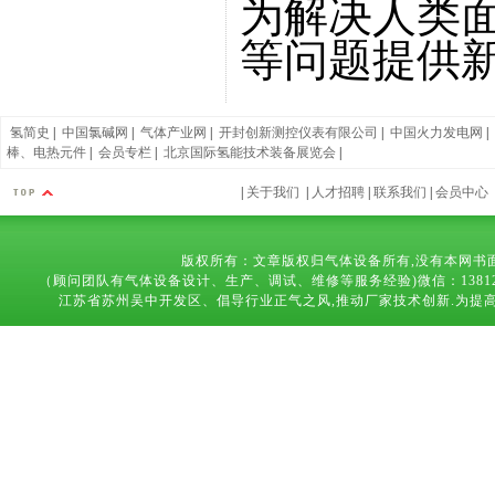
为解决人类
等问题提供
氢简史
|
中国氯碱网
|
气体产业网
|
开封创新测控仪表有限公司
|
中国火力发电网
|
棒、电热元件
|
会员专栏
|
北京国际氢能技术装备展览会
|
|
关于我们
|
人才招聘
|
联系我们
|
会员中心
版权所有：文章版权归气体设备所有,没有本网书
（顾问团队有气体设备设计、生产、调试、维修等服务经验)微信：13812683169 技术
江苏省苏州吴中开发区、倡导行业正气之风,推动厂家技术创新.为提高气体设备,能