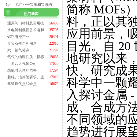
10
氢产业干实事和实绩的
简称 MOF
热门新闻
料，正以其
通用阀门材料及常用技
56486
应用前景，
水电解制氢设备术语和
35705
燃料电池产业
26491
目光。自 20
蓝宝石生产和用途
22810
六、氢气储存
21297
地研究以来，
氘气的物理性质、指标
19683
世界八大气体公司
17620
快、研究成
纯氧对人体的危害
17294
超纯、洁净管要求、生
17010
科学中一颗
氩弧焊优点和缺点
16676
入探讨金属 
成、合成方
不同领域的
趋势进行展