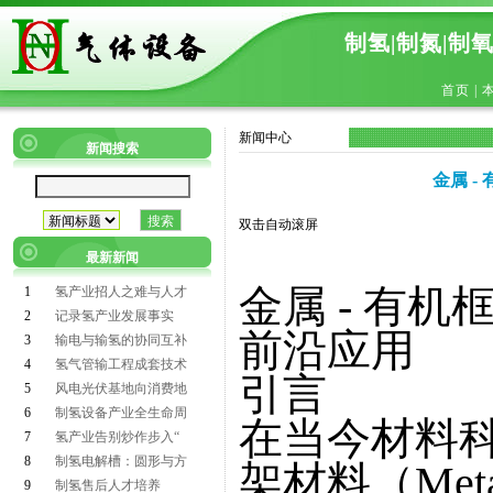
制氢|制氮|制
首页
|
新闻中心
新闻搜索
金属 
双击自动滚屏
最新新闻
金属 - 有
1
氢产业招人之难与人才
2
记录氢产业发展事实
前沿应用
3
输电与输氢的协同互补
4
氢气管输工程成套技术
引言
5
风电光伏基地向消费地
6
制氢设备产业全生命周
在当今材料科
7
氢产业告别炒作步入“
8
制氢电解槽：圆形与方
架材料（Metal 
9
制氢售后人才培养