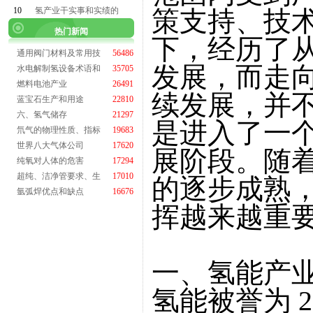
10
氢产业干实事和实绩的
策支持、技
热门新闻
下，经历了
通用阀门材料及常用技
56486
发展，而走
水电解制氢设备术语和
35705
燃料电池产业
26491
续发展，并
蓝宝石生产和用途
22810
六、氢气储存
21297
是进入了一
氘气的物理性质、指标
19683
世界八大气体公司
17620
展阶段。随
纯氧对人体的危害
17294
超纯、洁净管要求、生
17010
的逐步成熟
氩弧焊优点和缺点
16676
挥越来越重
一、氢能产
氢能被誉为 