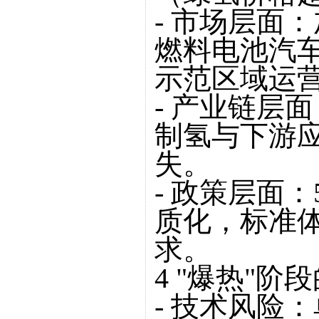
- 市场层面
燃料电池汽车
示范区域运
- 产业链层
制氢与下游
失。
- 政策层面
质化，标准
求。
4 "爆热"
- 技术风险