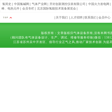
氢简史
|
中国氯碱网
|
气体产业网
|
开封创新测控仪表有限公司
|
中国火力发电网
|
棒、电热元件
|
会员专栏
|
北京国际氢能技术装备展览会
|
|
关于我们
|
人才招聘
|
联系我们
|
会员中心
版权所有：文章版权归气体设备所有,没有本网书
（顾问团队有气体设备设计、生产、调试、维修等服务经验)微信：13812683169 技术
江苏省苏州吴中开发区、倡导行业正气之风,推动厂家技术创新.为提高气体设备,能