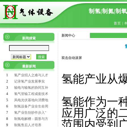
制氢|制氮|制
首页
|
新闻中心
新闻搜索
双击自动滚屏
最新新闻
氢能产业从
1
氢产业招人之难与人才
2
记录氢产业发展事实
3
输电与输氢的协同互补
4
氢气管输工程成套技术
氢能作为一
5
风电光伏基地向消费地
6
制氢设备产业全生命周
应用广泛的
7
氢产业告别炒作步入“
8
制氢电解槽：圆形与方
范围内受到
9
制氢售后人才培养