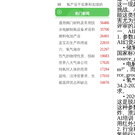
这一现
10
氢产业干实事和实绩的
挑战。
热门新闻
能这类
害尤为
通用阀门材料及常用技
56486
评审的
水电解制氢设备术语和
35706
一、A
1. 
燃料电池产业
26491
AI幻
蓝宝石生产和用途
22810
• 储
六、氢气储存
21297
国家标准G
氘气的物理性质、指标
19683
sour
世界八大气体公司
17620
• 电
m²"，而
纯氧对人体的危害
17294
rce_
超纯、洁净管要求、生
17010
• 氢气
氩弧焊优点和缺点
16676
34.
求。
• 2
这是脱
这种参
炸、泄
AI培
用红外
2. 行
氢能行