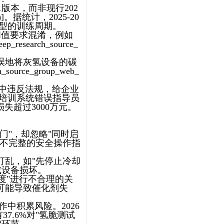
11版本，而非现行202
4)]。据统计，2025-20
模型的训练周期。
杂质阈值要求混淆，例如
earch_source_
误地将灰氢设备的碳
rce_group_web_
中违反法规，给企业
I培训系统错误指导员
失超过3000万元。
门"，却忽略"同时启
成不完整的安全操作指
打乱，如"先停止冷却
成设备损坏。
度"进行不合理的关
可能导致催化剂失
中积累风险。2026
7.6%对"氢脆测试