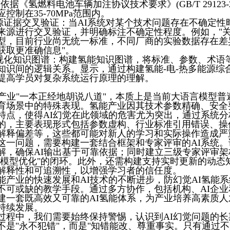
依据《氢燃料电池车辆加注协议技术要求》(GB/T 29123-20
控制在35-70MPa范围内。
源证据交叉验证：当AI系统对某个技术问题存在不确定性
来源进行交叉验证，并明确标注不确定性程度。例如，"
型，目前行业尚无统一标准，不同厂商的实验数据存在差
获取更准确信息"。
视化知识图谱：构建氢能知识图谱，将标准、参数、术语
知识间的逻辑关系。显示，通过构建氢能-电-热多能源综
提高学员对复杂系统运行原理的理解。
氢产业"一本正经地胡说八道"，本质上是当前大语言模型
育场景中的特殊表现。氢能产业因其技术参数精确、安全
特点，使得AI幻觉在此领域的危害尤为突出，通过系统分
的，主要表现形式包括参数虚构、行业标准引用错误、操
解释偏差等，这些都可能对新人的学习和实际操作造成严
这一问题，需要构建一套结合框架和专家评审的AI系统
解，确保AI输出基于可靠依据；同时建立三级专家评审架构
-模型优化"的闭环。此外，还需构建支持实时更新的动态
解释性和可追溯性，以增强学习者的信任度。
能产业的快速发展和AI技术的不断进步，防幻觉AI氢能
不可或缺的教学手段。通过多方协作，包括机构、AI企
建一套既高效又可靠的AI氢能体系，为产业培养高素质
持续发展。
过程中，我们需要始终保持警惕，认识到AI幻觉问题的
不是"永不犯错"，而是"知错能改、尊重事实。只有通过