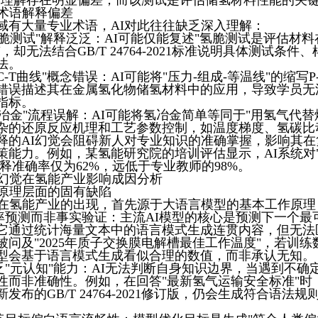
的理解存在明显偏差，而该测试是评估储氢材料性能的关
业术语解释偏差
域有大量专业术语，AI对此往往缺乏深入理解：
氢脆测试"解释泛泛：AI可能仅能复述"氢脆测试是评估材
，却无法结合GB/T 24764-2021标准说明具体测试条
法。
-C-T曲线"概念错误：AI可能将"压力-组成-等温线"的缩写P
错误描述其在金属氢化物储氢材料中的应用，导致学员无
指标。
氢冶金"流程误解：AI可能将氢冶金简单等同于"用氢气代替
杂的还原反应机理和工艺参数控制，如温度梯度、氢碳比
释的AI幻觉会阻碍新人对专业知识的准确掌握，影响其
策能力。例如，某氢能研究院的培训评估显示，AI系统对"
的解释准确率仅为62%，远低于专业教师的98%。
I幻觉在氢能产业影响成因分析
技术原理层面的固有缺陷
觉在氢能产业的出现，首先源于大语言模型的基本工作原理
率预测而非事实验证：主流AI模型的核心是预测下一个最
它通过统计海量文本中的语言模式生成连贯内容，但无法
被问及"2025年质子交换膜电解槽最佳工作温度"，若训
型会基于语言模式生成看似合理的数值，而非承认无知。
乏"元认知"能力：AI无法判断自身知识边界，当遇到不确
性而非准确性。例如，在回答"最新氢气运输安全标准"时
年新发布的GB/T 24764-2021修订版，仍会生成符合语