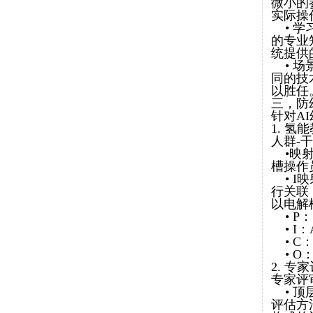
微小的
实际操
• 学
的专业
统提供
• 场
同的技
以胜任
三，防
针对A
1. 氢
人群-
•映射
槽操作
• I
行关联
以电解
• P
• I
• C：
• O
2. 
专家评
• 顶
评估方