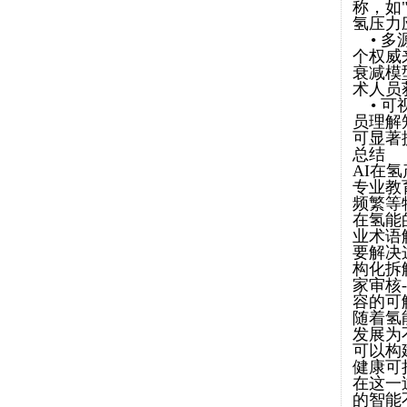
称，如"
氢压力应
• 多
个权威
衰减模
术人员
• 可
员理解
可显著
总结
AI在
专业教
频繁等
在氢能
业术语
要解决
构化拆
家审核
容的可
随着氢
发展为
可以构
健康可
在这一
的智能