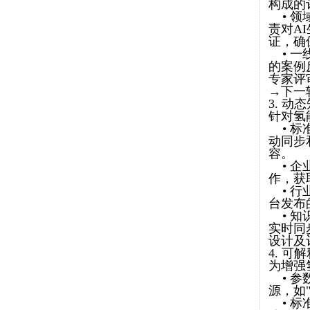
构成的
• 领
责对A
证，确
• 一
的案例
专家评
→下一
3. 
针对氢
• 标
动同步和
容。
• 企
作，获
• 行
台发布
• 知
实时同
设计及
4. 
为增强
• 参
源，如"
• 标