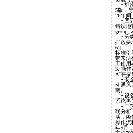
• 标准
5版，导致
26年
• 国际
错误地将
grou
• 分
排放要求
6)]。
标准引
带来法
工使用
3. 操
AI在
• 安
动通风
南。
• 设
系统再
• 工
联分析
活，降
操作流
年5月