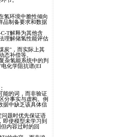
键环节。
料在氢环境中脆性倾向
件、样品制备要求和数据
-C-T解释为其他含
法理解储氢性能评估
煤炭"，而实际上其
动态补偿等。
在复杂氢能系统中的判
电化学阻抗谱(EI
：
可能的词，而非验证
区分事实与虚构。例
练数据中缺乏该具体信
定问题时优先保证语
，即使模型未学习到
法规则但内容过时的回