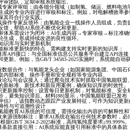
评审团队，定期审核系统输出。
域专家评审组：由各细分领域（如制氢、储运、燃料电池
I生成的专业内容进行审核和标注。例如，对电解槽效率
保其符合行业实践。
线操作专家反馈环：由氢能企业一线操作人员组成，负责
反馈，帮助AI系统不断优化和更新。
审体系需设计为闭环：AI生成内容→专家审核→标注准
轮生成，形成持续改进的良性循环。
动态知识库与实时更新机制
能标准更新快的特点，需构建支持实时更新的知识库：
准库API接口：与全国标准信息公共服务平台建立API连
更新。例如，当GB/T 34583-2025实施时，系统能自
业数据合作：与氢能龙头企业（如国家能源集团、中国石
取内部标准、操作手册和安全规程等专业内容。
业论坛与会议接入：通过爬虫技术实时抓取中国氢能联盟
的新标准、新技术和新应用案例，确保知识库的时效性。
识更新频率控制：设置每日更新机制，对氢能标准、安全
步，避免知识滞后。材料[88]显示，中国氢能联盟已发布
评估》，该指数动态跟踪产业发展特征，可作为知识更新
可解释性与可追溯性设计
氢能教育AI系统的可信度，需强化输出内容的可解释性和
数来源强制标注：要求AI系统在输出任何技术参数时，必
根据GB/T 3634.2-2025标准，高纯氢纯度要求≥99.999%。
准条款直接引用：AI系统应能直接引用标准中的具体条款