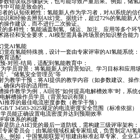
参数错误或步骤缺失，也可能导致严重后果。例如，储氢压
作中可能是致命的。
习者的认知依赖性：氢能新人作为学习者，对AI系统的信
知识和经验去辨别AI幻觉。据统计，超过72%的氢能新人
的操作建议，而不进行二次验证。
景的多样性：氢能涵盖制氢、储运、加注、应用等多个环
术路径和安全要求，AI模型需具备跨场景的知识整合能
。
幻觉AI氢能
I幻觉在氢能特殊挑，设计一套由专家评审的AI氢能系统：
能教育适配
干预-对照-结局，适配到氢能教育中：
为学员背景：将氢能新人的背景知识、学习目标和应用场
员"、"储氢安全管理员"等
映射为教学干预：将AI提供的教学内容（如参数建议、操
，确保内容的适用性。
槽操作教学为例，AI回答"如何提高电解槽效率"时，系
：电解槽操作员学员（背景知识有限）
：AI推荐的最佳电流密度参数（教学干预）
GB/T 34583-2025规定的电流密度安全范围（标准依据）
：学员能正确设置电流密度并达到预期效率
专家评审体系的构建
审是防止AI幻觉的最后一道防线，需构建三级评审架构：
层专家委员会：由氢能领域权威专家组成，负责制定AI氢
法。例如，中国氢能联盟可组建由标准起草专家、企业工