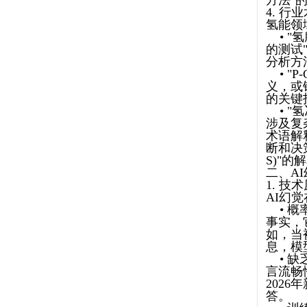
方法"
4. 行
氢能领
• "
的测试"
分析方
• "P
义，或
的关键
• "
涉及复
术语解
断和决
S)"
二、A
1. 
AI幻
• 概
事实，
如，当
息，模
• 缺
言流畅
2026
答。