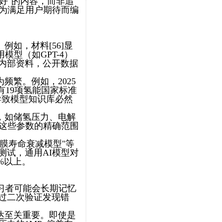
好"的内容，而非追
I为满足用户期待而编
如，材料[56]显
模型（如GPT-4）
内部资料，公开数据
频繁。例如，2025
年2月又有19项氢能国家标准
导致模型知识库必然
，如储氢压力、电解
达这些参数的精确范围
换膜寿命衰减模型"等
测试，通用AI模型对
%以上。
习者可能会长期记忆
过二次验证发现错
达至关重要。即使是