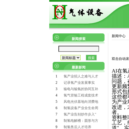
新闻中心
新闻搜索
双击自动滚
最新新闻
AI在
描述：
1
氢产业招人之难与人才
问题，
2
记录氢产业发展事实
更新频
3
输电与输氢的协同互补
形式包
4
氢气管输工程成套技术
这些都
为产业
5
风电光伏基地向消费地
改进，
6
制氢设备产业全生命周
者。
7
氢产业告别炒作步入“
资料整理
8
制氢电解槽：圆形与方
工艺，
9
制氢售后人才培养
道"，