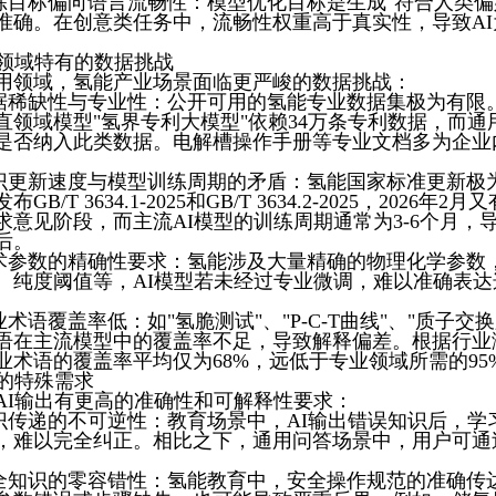
练目标偏向语言流畅性：模型优化目标是生成"符合人类偏
准确。在创意类任务中，流畅性权重高于真实性，导致A
。
氢能领域特有的数据挑战
用领域，氢能产业场景面临更严峻的数据挑战：
据稀缺性与专业性：公开可用的氢能专业数据集极为有限。例
直领域模型"氢界专利大模型"依赖34万条专利数据，而通用
是否纳入此类数据。电解槽操作手册等专业文档多为企业
。
识更新速度与模型训练周期的矛盾：氢能国家标准更新极为
布GB/T 3634.1-2025和GB/T 3634.2-2025，2026
求意见阶段，而主流AI模型的训练周期通常为3-6个月，
后。
术参数的精确性要求：氢能涉及大量精确的物理化学参数
、纯度阈值等，AI模型若未经过专业微调，难以准确表
。
业术语覆盖率低：如"氢脆测试"、"P-C-T曲线"、"质子交
语在主流模型中的覆盖率不足，导致解释偏差。根据行业
业术语的覆盖率平均仅为68%，远低于专业领域所需的95
景的特殊需求
AI输出有更高的准确性和可解释性要求：
识传递的不可逆性：教育场景中，AI输出错误知识后，学
，难以完全纠正。相比之下，通用问答场景中，用户可通
全知识的零容错性：氢能教育中，安全操作规范的准确传