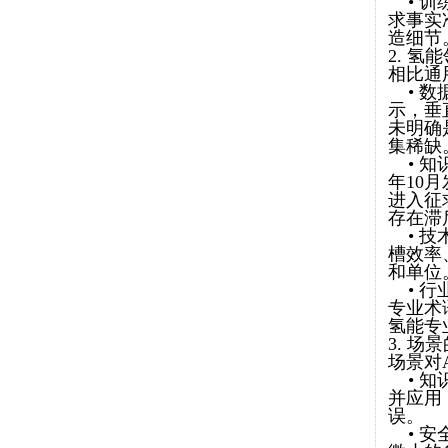
• 训
求事实
造细节
2. 
相比通
• 数
示，垂
未明确
集稀缺
• 知
年10月发
进入征
存在滞
• 技
槽效率
和单位
• 行
专业术
氢能专
3. 场
场景对
• 知
并应用
误。
• 安