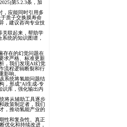
25)第5.2.3条，加
时，应能同时引用多
关于质子交换膜寿命
异，建议咨询专业技
等关联起来，帮助学
合系统的知识图谱，
普遍存在的幻觉问题在
要求严格、标准更新
析，我们发现AI幻觉
作流程逻辑断裂和行
重影响。
。该系统将氢能问题结
，形成"AI生成-专
知识库，强化输出内
系统将从辅助工具逐步
业和政策制定者，我们
人才，推动氢能产业的
长期性和复杂性。真正
不断优化和持续改进，