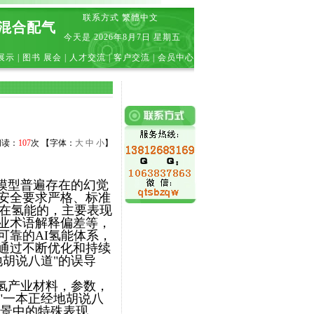
联系方式
繁體中文
|混合配气
今天是
2026年8月7日 星期五
展示
|
图书 展会
|
人才交流
|
客户交流
|
会员中心
 阅读：
107
次 【字体：
大
中
小
】
言模型普遍存在的幻觉
安全要求严格、标准
觉在氢能的，主要表现
业术语解释偏差等，
可靠的AI氢能体系，
通过不断优化和持续
地胡说八道"的误导
查询氢产业材料，参数，
"一本正经地胡说八
场景中的特殊表现。