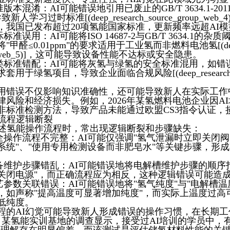
版本混淆：AI可能错误地引用已废止的GB/T 3634.1-20
新人学习过时标准[(deep_research_source_group_web_
间，我国已发布超过20项氢能国家标准，更新频率远超AI
标准误用：AI可能将ISO 14687-2与GB/T 3634.1的
"甲醛≤0.01ppm"的要求适用于工业氢而非燃料电池氢[(deep_res
p_web_5)]，这可能导致设备性能不达标或安全隐患。
类标准错配：AI可能将灰氢与绿氢的安全标准混用，如错
套用于绿氢项目，导致企业面临合规风险[(deep_research_sou
用错误不仅影响知识准确性，还可能导致新人在实际工作
律风险和经济损失。例如，2026年某氢燃料电池企业因A
非标准检测方法，导致产品未能通过欧盟CS3指令认证，损
作流程逻辑断裂
描述氢能操作流程时，常出现逻辑断裂和步骤缺失：
全操作流程不完整：AI可能仅强调"氢气泄漏时立即关闭阀
系统"、"使用专用检测设备而非肥皂水"等关键步骤，形
备维护步骤错乱：AI可能错误地将电解槽维护步骤的顺序
关闭电源"，而正确流程应为相反，这种逻辑错误可能造
艺参数关联错误：AI可能错误地将"氢气纯度"与"电解槽温
，如声称"提高温度可显著增加纯度"，而实际上温度过高
低纯度。
程的AI幻觉可能导致新人形成错误的操作习惯，在长期工作
，某氢能实训基地的调查显示，接受过AI培训的学员中，有3