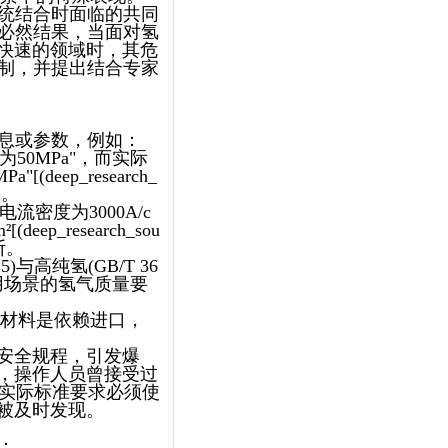
系统结合时面临的共同
的必然结果，当面对氢
快速的领域时，其危
机制，并提出结合专家
信息或参数，例如：
50MPa"，而实际
deep_research_
故。
密度为3000A/c
p_research_sou
断。
)与高纯氢(GB/T 36
应用场景的氢气质量要
键材料是依赖进口，
安全规程，引发爆
示，操作人员曾接受过
而实际标准要求必须使
被及时发现。
：