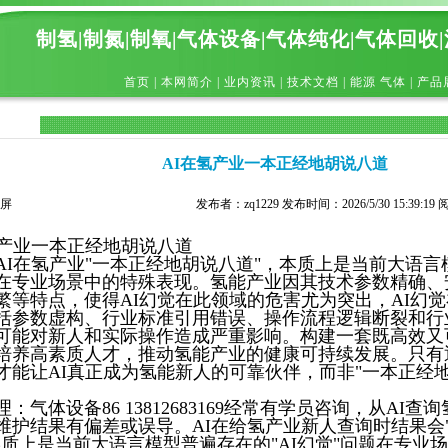
制氢|制氮|制氧|气体设备|气体纯化|气体回收
首页
|
本网简介
|
业内资讯
|
技术文档
|
能源 气体
|
产品
AI在氢产业一本正经地胡说八道
屏
发布者：zq1229 发布时间：2026/5/30 15:39:19
氢产业一本正经地胡说八道
AI在氢产业"一本正经地胡说八道"，本质上是当前大语
在专业场景中的特殊表现。氢能产业因其技术参数精确、
繁等特点，使得AI幻觉在此领域的危害尤为突出，AI幻
括参数虚构、行业标准引用错误、操作流程逻辑断裂和行
可能对新人和实际操作造成严重影响。构建一套既高效又
培养高素质人才，推动氢能产业的健康可持续发展。只有
才能让AI真正成为氢能新人的可靠伙伴，而非"一本正经
：气体设备86 13812683169经常有学员咨询，从AI
维护结果有偏差或误导。AI在给氢产业新人查询时结果会
实质上是当前大语言模型普遍存在的"AI幻觉"问题在专业