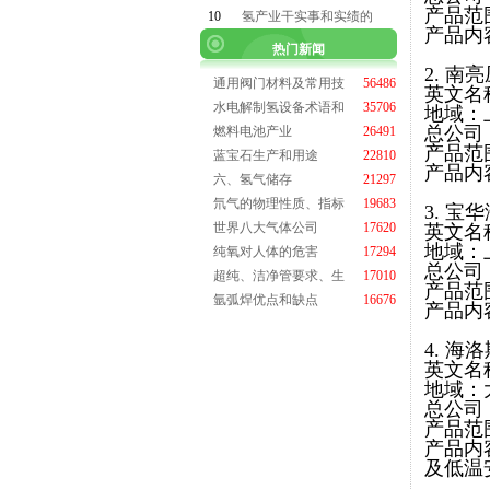
产品范
10
氢产业干实事和实绩的
产品内
热门新闻
2. 南
通用阀门材料及常用技
56486
英文名称:
水电解制氢设备术语和
35706
地域：
总公司
燃料电池产业
26491
产品范
蓝宝石生产和用途
22810
产品内
六、氢气储存
21297
氘气的物理性质、指标
19683
3. 
世界八大气体公司
17620
英文名称:
地域：
纯氧对人体的危害
17294
总公司
超纯、洁净管要求、生
17010
产品范
氩弧焊优点和缺点
16676
产品内
4. 
英文名称:
地域：
总公司
产品范
产品内
及低温