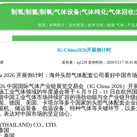
制氢|制氮|制氧|气体设备|气体纯化|气体回收
首页
|
本网简介
|
业内资讯
|
技术文档
|
能源 气体
|
产品
IG China2026开展倒计时
屏
发布者：zq1229 发布时间：2026/5/13 7:36:45
hina 2026 开展倒计时：海外头部气体配套公司看好中国市
026 中国国际气体产业链展览交易会（IG China 2026
工业气体领域的年度盛会将于 6 月 9 日 - 11 日在杭
借中国工业气体市场持续扩容的强劲动能与全产业链升级
国、德国、美国、卡塔尔等多个国家的头部气体配套企业
缩机、储运装备、低温设备、特种气体等关键环节，以多
，表达对中国市场的坚定信心。
 (THAILAND) CO., LTD.
泰国
：泰国