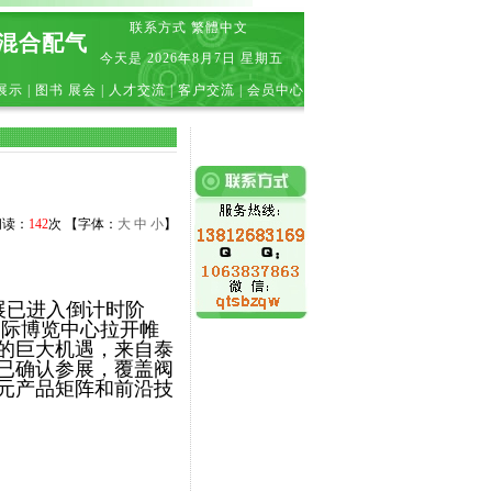
联系方式
繁體中文
|混合配气
今天是
2026年8月7日 星期五
展示
|
图书 展会
|
人才交流
|
客户交流
|
会员中心
 阅读：
142
次 【字体：
大
中
小
】
场
）开展已进入倒计时阶
州国际博览中心拉开帷
的巨大机遇，来自泰
已确认参展，覆盖阀
元产品矩阵和前沿技