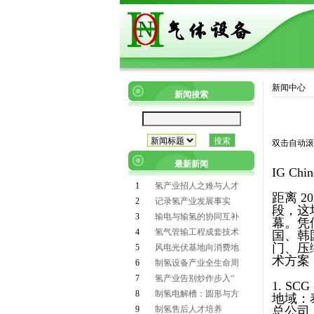
新闻中心
新闻搜索
双击自动滚
最新新闻
IG C
1
氢产业招人之难与人才
距离 2
2
记录氢产业发展事实
段，这场
3
输电与输氢的协同互补
幕。凭
4
氢气管输工程成套技术
国、韩
门、压
5
风电光伏基地向消费地
术方案
6
制氢设备产业全生命周
7
氢产业告别炒作步入“
1. SCG
8
制氢电解槽：圆形与方
地域：
9
制氢售后人才培养
总公司