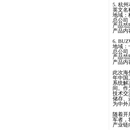
5. 
英文名称:
地域：
总公司
产品范
产品内
6. BUZ
地域：
总公司
产品范
产品内
此次海
年中国
系统解
间。作为
技术交
储存、
为中外
随着开
军者，将
产业链