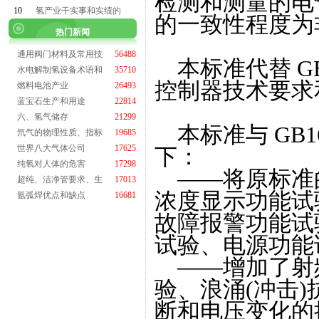
检测和测量的电气装
10
氢产业干实事和实绩的
的一致性程度为
热门新闻
通用阀门材料及常用技
56488
本标准代替 GB
水电解制氢设备术语和
35710
控制器技术要求
燃料电池产业
26493
蓝宝石生产和用途
22814
六、氢气储存
21299
本标准与 GB16
氘气的物理性质、指标
19685
世界八大气体公司
17625
下：
纯氧对人体的危害
17298
——将原标准
超纯、洁净管要求、生
17013
浓度显示功能试
氩弧焊优点和缺点
16681
故障报警功能试
试验、电源功能
——增加了射
验、浪涌(冲击
断和电压变化的