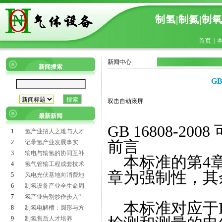
制氢|制氮|制
首页
|
新闻中心
新闻搜索
GB
双击自动滚屏
最新新闻
GB 16808-2
1
氢产业招人之难与人才
前言
2
记录氢产业发展事实
3
输电与输氢的协同互补
本标准的第4章
4
氢气管输工程成套技术
章为强制性，其
5
风电光伏基地向消费地
6
制氢设备产业全生命周
7
氢产业告别炒作步入“
本标准对应于IEC
8
制氢电解槽：圆形与方
9
制氢售后人才培养