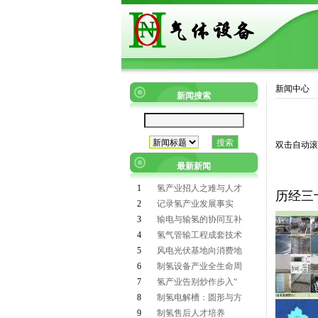
新闻中心
新闻搜索
双击自动滚
最新新闻
1
氢产业招人之难与人才
历经三
2
记录氢产业发展事实
3
输电与输氢的协同互补
4
氢气管输工程成套技术
5
风电光伏基地向消费地
6
制氢设备产业全生命周
7
氢产业告别炒作步入“
8
制氢电解槽：圆形与方
9
制氢售后人才培养