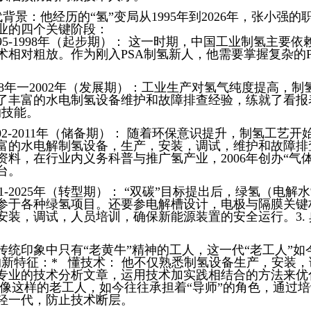
时代背景：他经历的“氢”变局从1995年到2026年，张小强
业的四个关键阶段：
1995-1998年（起步期）： 这一时期，中国工业制氢主要
术相对粗放。作为刚入PSA制氢新人，他需要掌握复杂的P
998年一2002年（发展期）：工业生产对氢气纯度提高，
了丰富的水电制氢设备维护和故障排查经验，练就了看报
的技能。
2002-2011年（储备期）： 随着环保意识提升，制氢工艺
富的水电解制氢设备，生产，安装，调试，维护和故障排
资料，在行业内义务科普与推广氢产业，2006年创办“气
台。
011-2025年（转型期）： “双碳”目标提出后，绿氢（电
参于各种绿氢项目。还要参电解槽设计，电极与隔膜关键
安装，调试，人员培训，确保新能源装置的安全运行。3. 
传统印象中只有“老黄牛”精神的工人，这一代“老工人”如
的新特征：* 懂技术： 他不仅熟悉制氢设备生产，安装
专业的技术分析文章，运用技术加实践相结合的方法来优
 像这样的老工人，如今往往承担着“导师”的角色，通过
轻一代，防止技术断层。