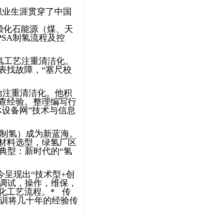
的职业生涯贯穿了中国
依赖化石能源（煤、天
SA制氢流程及控
制氢工艺注重清洁化。
表找故障，“塞尺校
开始注重清洁化。他积
查经验。整理编写行
体设备网”技术与信息
解水制氢）成为新蓝海。
材料选型，绿氢厂区
典型：新时代的“氢
今呈现出“技术型+创
，调试，操作，维保，
化工艺流程。* 传
培训将几十年的经验传