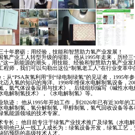
三十年磨砺：用经验，技能和智慧助力氢产业发展！
产业工人转型升级的缩影。他从1995年走来，历经三
氢”这一新能源的潮头，用技能、经验和智慧助力氢产业发
工程师，我们可以勾勒出这位“制氢老工人”在行业变革中
份：从“PSA灰氢利用”到“绿电制绿氢”的见证者，1995年
此迈入氢的知识的海洋。1998年维保水电解制氢设备，20
氮，氩气体设备应用与技术》。后续组织编写《碱性水电
水电解制氢技术》，《水电解制氢》等。
业轨迹： 他从1995年开始工作，到2026年已有近30年的
水电解制氢，氢分解制氢，甲醇制氢，氢气回收设备等各
绿氢能源领域的技术专家。
技术专长： 他目前专注于绿氢产业技术推广及绿氢（水电
表明他已从一线工人成长为：绿氢设备开发，绿氢工艺，
缺陷预防的高级技术人才。