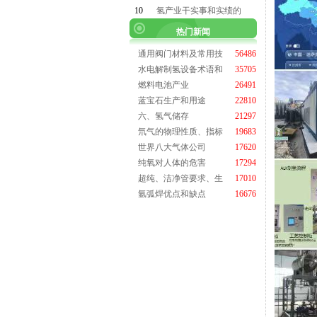
10
氢产业干实事和实绩的
热门新闻
通用阀门材料及常用技
56486
水电解制氢设备术语和
35705
燃料电池产业
26491
蓝宝石生产和用途
22810
六、氢气储存
21297
氘气的物理性质、指标
19683
世界八大气体公司
17620
纯氧对人体的危害
17294
超纯、洁净管要求、生
17010
氩弧焊优点和缺点
16676