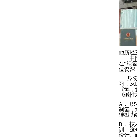
他历经
中国氢
在“绿
位资深
一. 身
习，从
《氢，
《碱性
A， 职
制氢，
转型为
B， 
训，这
设计、