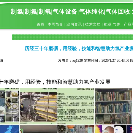
制氢|制氮|制氧|气体设备|气体纯化|气体回收
首页
|
本网简介
|
业内资讯
|
技术文档
|
能源 气体
|
产品
历经三十年磨砺，用经验，技能和智慧助力氢产业
屏
发布者：zq1229 发布时间：2026/1/27 20:43:50
十年磨砺，用经验，技能和智慧助力氢产业发展