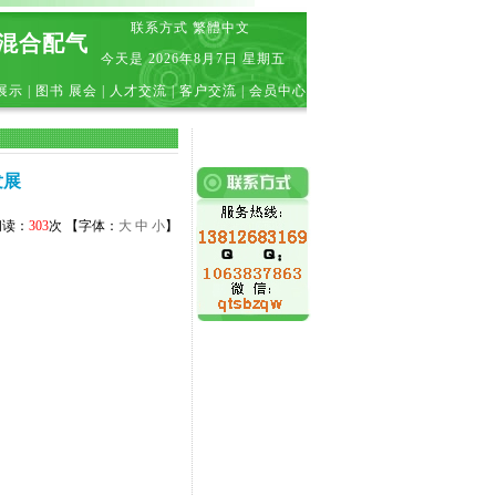
联系方式
繁體中文
|混合配气
今天是
2026年8月7日 星期五
展示
|
图书 展会
|
人才交流
|
客户交流
|
会员中心
发展
 阅读：
303
次 【字体：
大
中
小
】