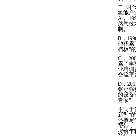
二. 
氢能产
A， 
然气技
制。
B，1
他积累
档板”
C， 
累了丰
业培训
交流平
D，2
张小强
的设备
专家”
不同于
新型”
还撰写
帮带：
授给年