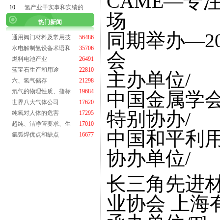
CAME—专
10
氢产业干实事和实绩的
场
热门新闻
同期举办—2
通用阀门材料及常用技
56486
水电解制氢设备术语和
35706
会
燃料电池产业
26491
蓝宝石生产和用途
22810
主办单位/
六、氢气储存
21298
氘气的物理性质、指标
19684
中国金属学会
世界八大气体公司
17620
特别协办/
纯氧对人体的危害
17295
超纯、洁净管要求、生
17010
中国和平利
氩弧焊优点和缺点
16677
协办单位/
长三角先进材
业协会 上海