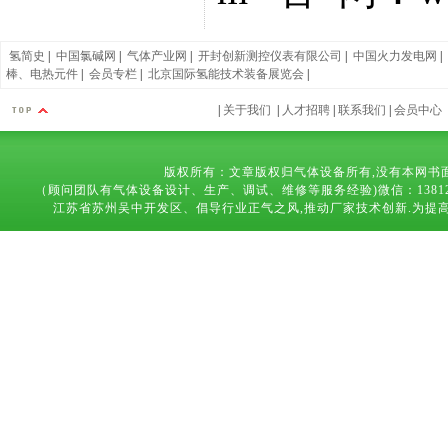
氢简史
|
中国氯碱网
|
气体产业网
|
开封创新测控仪表有限公司
|
中国火力发电网
|
棒、电热元件
|
会员专栏
|
北京国际氢能技术装备展览会
|
|
关于我们
|
人才招聘
|
联系我们
|
会员中心
版权所有：文章版权归气体设备所有,没有本网书
（顾问团队有气体设备设计、生产、调试、维修等服务经验)微信：13812683169 技术
江苏省苏州吴中开发区、倡导行业正气之风,推动厂家技术创新.为提高气体设备,能