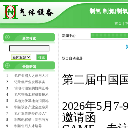
制氢|制氮|制
首页
|
新闻中心
新闻搜索
双击自动滚屏
最新新闻
第二届中国
1
氢产业招人之难与人才
2
记录氢产业发展事实
3
输电与输氢的协同互补
4
氢气管输工程成套技术
5
风电光伏基地向消费地
2026年5月
6
制氢设备产业全生命周
邀请函
7
氢产业告别炒作步入“
8
制氢电解槽：圆形与方
9
制氢售后人才培养