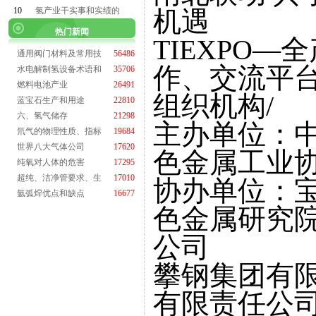
10
氢产业干实事和实绩的
机遇
热门新闻
TIEXPO
通用阀门材料及常用技
56486
作、交流平
水电解制氢设备术语和
35706
燃料电池产业
26491
组织机构/
蓝宝石生产和用途
22810
六、氢气储存
21298
主办单位：
氘气的物理性质、指标
19684
世界八大气体公司
17620
色金属工业
纯氧对人体的危害
17295
超纯、洁净管要求、生
17010
协办单位：
氩弧焊优点和缺点
16677
色金属研究
公司
攀钢集团有
有限责任公