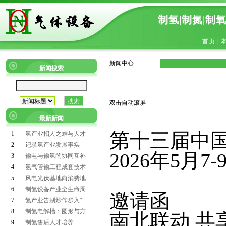
制氢|制氮|制
首页
|
新闻中心
新闻搜索
双击自动滚屏
最新新闻
第十三届中
1
氢产业招人之难与人才
2
记录氢产业发展事实
2026年5月
3
输电与输氢的协同互补
4
氢气管输工程成套技术
5
风电光伏基地向消费地
6
制氢设备产业全生命周
邀请函
7
氢产业告别炒作步入“
8
制氢电解槽：圆形与方
南北联动 共
9
制氢售后人才培养