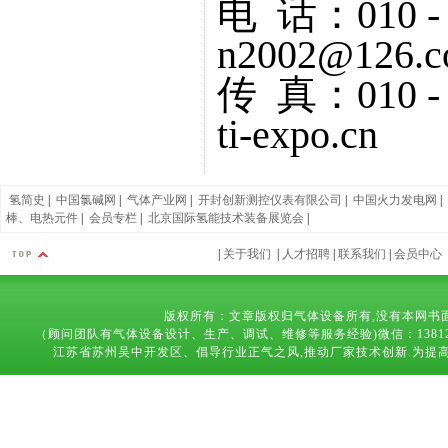
电 话：010 - 
n2002@126.
传 真：010 -
ti-expo.cn
氢简史
|
中国氯碱网
|
气体产业网
|
开封创新测控仪表有限公司
|
中国火力发电网
|
棒、电热元件
|
会员专栏
|
北京国际氢能技术装备展览会
|
|
关于我们
|
人才招聘
|
联系我们
|
会员中心
版权所有：文章版权归气体设备所有,没有本网书
（顾问团队有气体设备设计、生产、调试、维修等服务经验)微信：13812683169 技术
江苏省苏州吴中开发区、倡导行业正气之风,推动厂家技术创新.为提高气体设备,能