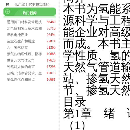
10
氢产业干实事和实绩的
本书为氢能
热门新闻
源科学与工
通用阀门材料及常用技
56489
能企业对高
水电解制氢设备术语和
35710
燃料电池产业
26494
而成。本书
蓝宝石生产和用途
22814
六、氢气储存
21300
学性质、氢
氘气的物理性质、指标
19685
世界八大气体公司
17626
天然气管道
纯氧对人体的危害
17298
超纯、洁净管要求、生
17013
站、掺氢天
氩弧焊优点和缺点
16681
节、掺氢天
目录
第1章 绪
（1）