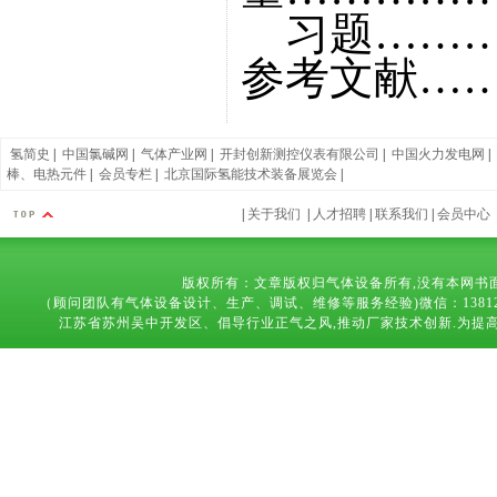
习题………
参考文献……
氢简史
|
中国氯碱网
|
气体产业网
|
开封创新测控仪表有限公司
|
中国火力发电网
|
棒、电热元件
|
会员专栏
|
北京国际氢能技术装备展览会
|
|
关于我们
|
人才招聘
|
联系我们
|
会员中心
版权所有：文章版权归气体设备所有,没有本网书
（顾问团队有气体设备设计、生产、调试、维修等服务经验)微信：13812683169 技术
江苏省苏州吴中开发区、倡导行业正气之风,推动厂家技术创新.为提高气体设备,能