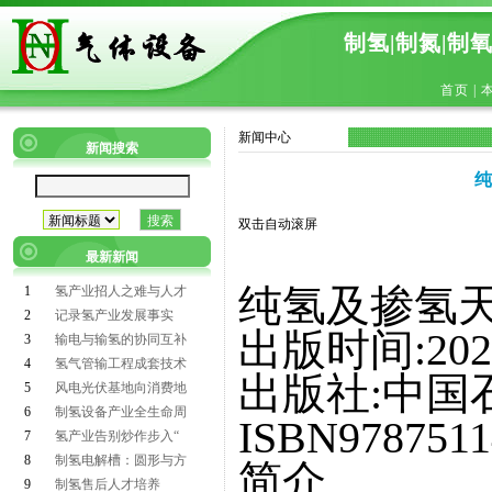
制氢|制氮|制
首页
|
新闻中心
新闻搜索
纯
双击自动滚屏
最新新闻
纯氢及掺氢
1
氢产业招人之难与人才
2
记录氢产业发展事实
出版时间:202
3
输电与输氢的协同互补
4
氢气管输工程成套技术
出版社:中国
5
风电光伏基地向消费地
6
制氢设备产业全生命周
ISBN9787511
7
氢产业告别炒作步入“
8
制氢电解槽：圆形与方
简介
9
制氢售后人才培养