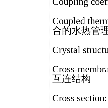
Coupling co
Coupled ther
合的水热管
Crystal str
Cross-membra
互连结构
Cross sectio