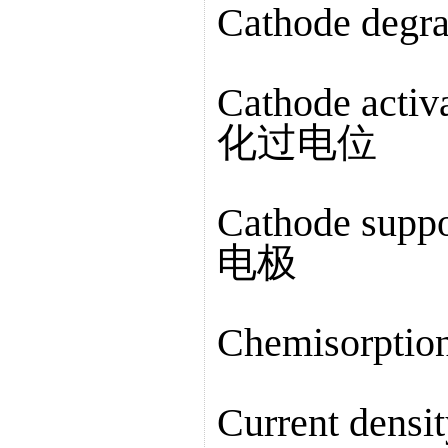
Cathode deg
Cathode acti
化过电位
Cathode su
电极
Chemisorpt
Current den