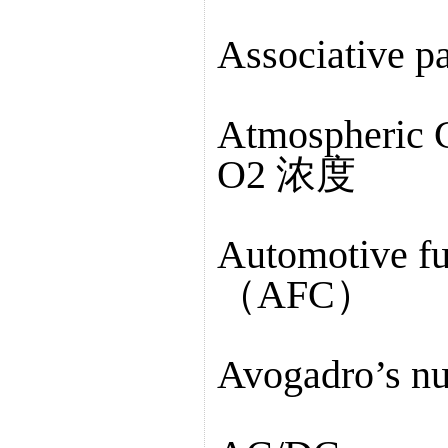
Associativ
Atmospheric 
O2 浓度
Automotive
（AFC）
Avogadro’