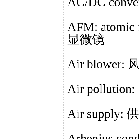
AC/DC con
AFM: atomic
显微镜
Air blower:
Air polluti
Air supply:
Arhenius con