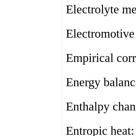
Electrolyte
Electromotiv
Empirical c
Energy bal
Enthalpy ch
Entropic hea