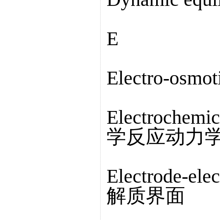
E
Electro-osmo
Electrochemic
学反应动力
Electrode-ele
解质界面