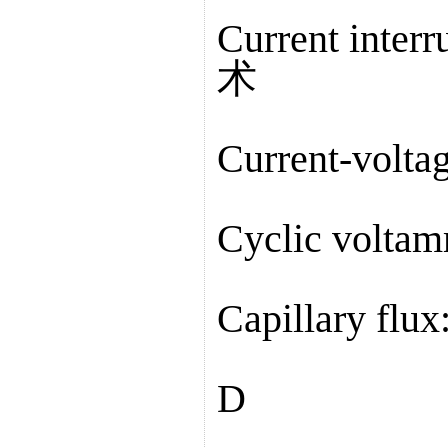
Current int
术
Current-vol
Cyclic vol
Capillary f
D