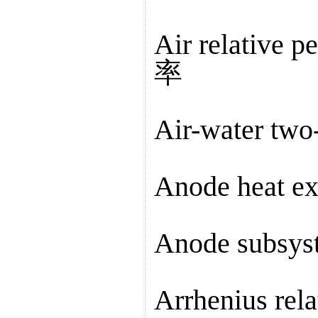
Air relativ
率
Air-water t
Anode heat
Anode subs
Arrhenius 