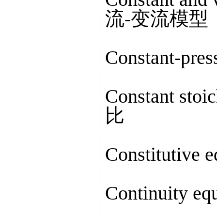
流-变流模型
Constant-pr
Constant s
比
Constitutiv
Continuity 