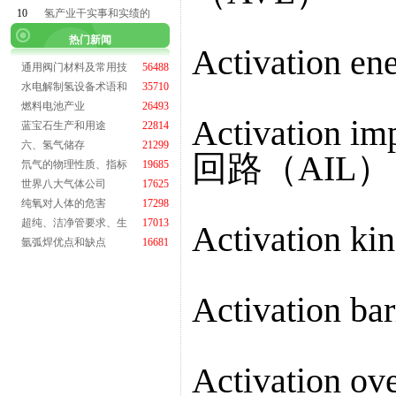
10
氢产业干实事和实绩的
热门新闻
Activation
通用阀门材料及常用技
56488
水电解制氢设备术语和
35710
燃料电池产业
26493
Activation
蓝宝石生产和用途
22814
六、氢气储存
21299
回路（AIL）
氘气的物理性质、指标
19685
世界八大气体公司
17625
纯氧对人体的危害
17298
超纯、洁净管要求、生
17013
Activation
氩弧焊优点和缺点
16681
Activation 
Activation 