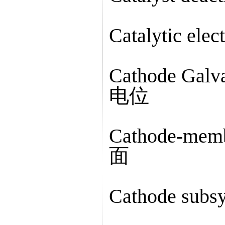
Catalytic e
Cathode Gal
电位
Cathode-mem
面
Cathode su