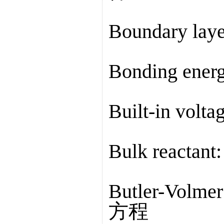
Boundary la
Bonding ene
Built-in vo
Bulk react
Butler-Volm
方程