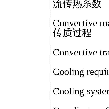
流传热系数
Convective m
传质过程
Convective 
Cooling req
Cooling sy