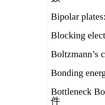
Bipolar pl
Blocking el
Boltzmann’
Bonding ene
Bottleneck B
件