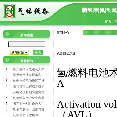
制氢|制氮|制
首页
|
新闻中心
新闻搜索
双击自动滚屏
最新新闻
氢燃料电池
1
氢产业招人之难与人才
2
记录氢产业发展事实
A
3
输电与输氢的协同互补
4
氢气管输工程成套技术
5
风电光伏基地向消费地
6
制氢设备产业全生命周
Activation 
7
氢产业告别炒作步入“
8
制氢电解槽：圆形与方
（AVL）
9
制氢售后人才培养