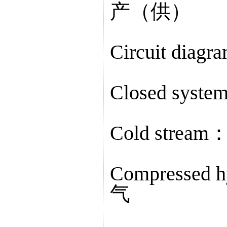
产（供）
Circuit dia
Closed sys
Cold strea
Compressed 
气