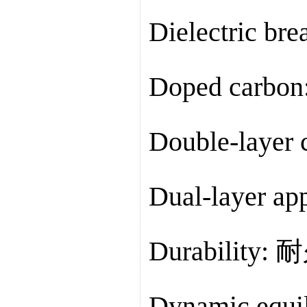
Dielectric 
Doped carb
Double-laye
Dual-layer 
Durability:
Dynamic equ