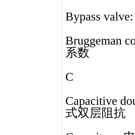
Bypass valv
Bruggeman 
系数
C
Capacitive d
式双层阻抗