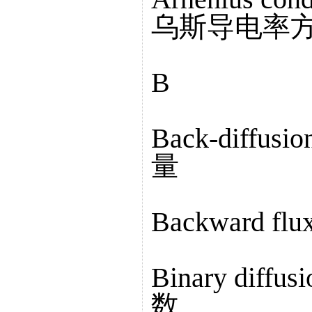
乌斯导电率
B
Back-diffus
量
Backward f
Binary diffu
数