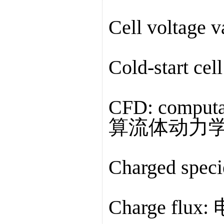
Cell voltag
Cold-start 
CFD: computat
算流体动力
Charged sp
Charge flu