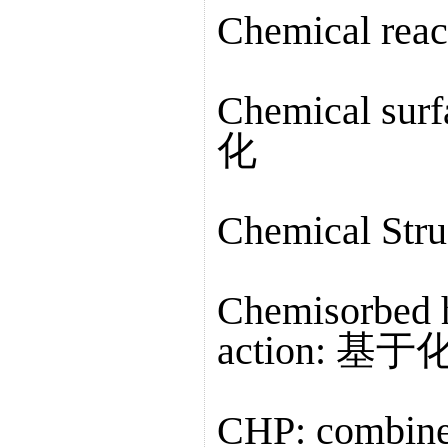
Chemical re
Chemical su
化
Chemical St
Chemisorbed h
action:
CHP: combin