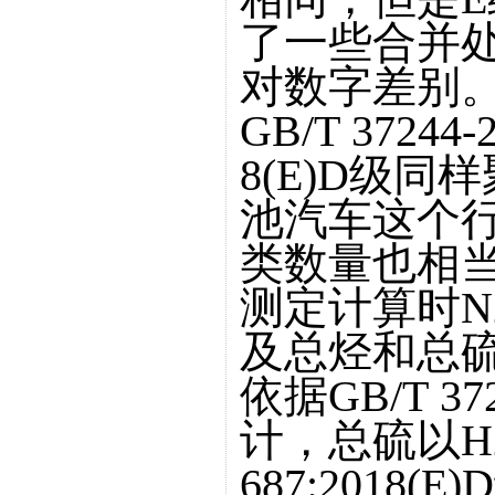
了一些合并处
对数字差别
GB/T 37244-
8(E)D级
池汽车这个
类数量也相
测定计算时N
及总烃和总
依据GB/T 37
计，总硫以H2S
687:2018