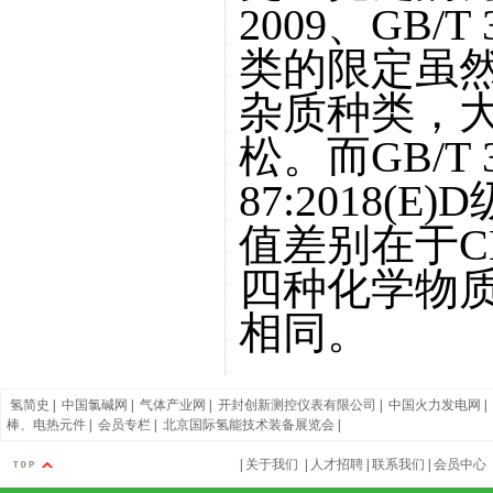
2009、GB/T
类的限定虽
杂质种类，
松。而GB/T 37
87:2018
值差别在于CH
四种化学物
相同。
氢简史
|
中国氯碱网
|
气体产业网
|
开封创新测控仪表有限公司
|
中国火力发电网
|
棒、电热元件
|
会员专栏
|
北京国际氢能技术装备展览会
|
|
关于我们
|
人才招聘
|
联系我们
|
会员中心