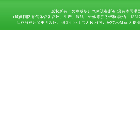
版权所有：文章版权归气体设备所有,没有本网书
（顾问团队有气体设备设计、生产、调试、维修等服务经验)微信：13812683169 技术
江苏省苏州吴中开发区、倡导行业正气之风,推动厂家技术创新.为提高气体设备,能