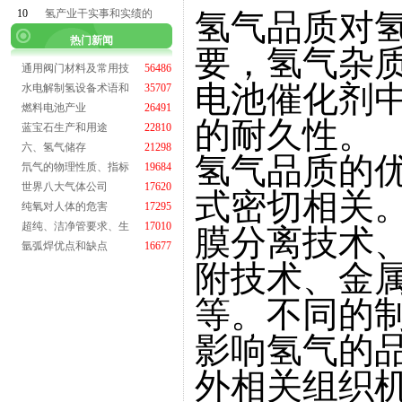
10
氢产业干实事和实绩的
氢气品质对
热门新闻
要，氢气杂
通用阀门材料及常用技
56486
电池催化剂
水电解制氢设备术语和
35707
燃料电池产业
26491
的耐久性。
蓝宝石生产和用途
22810
六、氢气储存
21298
氢气品质的
氘气的物理性质、指标
19684
世界八大气体公司
17620
式密切相关
纯氧对人体的危害
17295
超纯、洁净管要求、生
17010
膜分离技术
氩弧焊优点和缺点
16677
附技术、金
等。不同的
影响氢气的
外相关组织