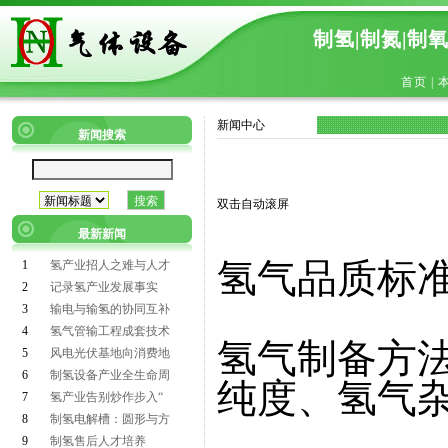
制氢|制氮|制
首页
|
新闻中心
新闻搜索
双击自动滚屏
最新新闻
氢气品质标
1
氢产业招人之难与人才
2
记录氢产业发展事实
3
输电与输氢的协同互补
4
氢气管输工程成套技术
氢气制备方
5
风电光伏基地向消费地
6
制氢设备产业全生命周
纯度、氢气
7
氢产业告别炒作步入“
8
制氢电解槽：圆形与方
9
制氢售后人才培养