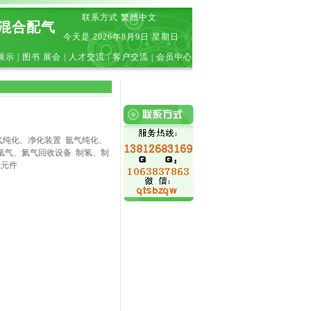
联系方式
繁體中文
|混合配气
今天是
2026年8月9日 星期日
展示
|
图书 展会
|
人才交流
|
客户交流
|
会员中心
气纯化、净化装置
氩气纯化、
氩气、氦气回收设备
制氢、制
气元件