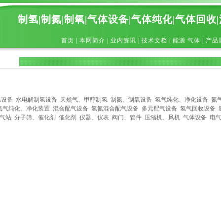
制氢|制氮|制氧|气体设备|气体纯化|气体回收
首页
|
本网简介
|
业内资讯
|
技术文档
|
能源 气体
|
产品
氢设备
水电解制氢设备
天然气、甲醇制氢
制氮、制氧设备
氢气纯化、净化设备
氮
氦气纯化、净化装置
混合配气设备
氢氮混合配气设备
多元配气设备
氢气回收设备
气站
分子筛、催化剂
催化剂
仪器、仪表
阀门、管件
压缩机、风机
气体设备
电