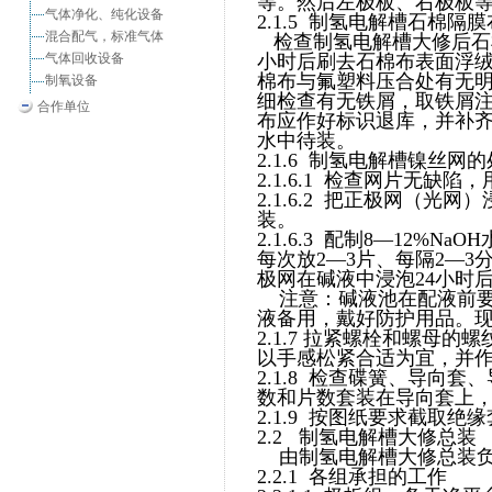
等。然后左极板、右极板
气体净化、纯化设备
2.1.5 制氢电解槽石棉隔
混合配气，标准气体
检查制氢电解槽大修后石
气体回收设备
小时后刷去石棉布表面浮绒
棉布与氟塑料压合处有无
制氧设备
细检查有无铁屑，取铁屑
合作单位
布应作好标识退库，并补
水中待装。
2.1.6 制氢电解槽镍丝网
2.1.6.1 检查网片无缺
2.1.6.2 把正极网（
装。
2.1.6.3 配制8—12
每次放2—3片、每隔2—
极网在碱液中浸泡24小时
注意：碱液池在配液前要
液备用，戴好防护用品。
2.1.7 拉紧螺栓和螺母
以手感松紧合适为宜，并
2.1.8 检查碟簧、导向
数和片数套装在导向套上
2.1.9 按图纸要求截取
2.2 制氢电解槽大修总装
由制氢电解槽大修总装负
2.2.1 各组承担的工作