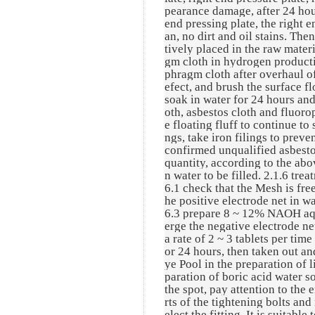
pearance damage, after 24 hours
end pressing plate, the right e
an, no dirt and oil stains. Then
tively placed in the raw materi
gm cloth in hydrogen productio
phragm cloth after overhaul o
efect, and brush the surface fl
soak in water for 24 hours and
oth, asbestos cloth and fluoro
e floating fluff to continue to 
ngs, take iron filings to preve
confirmed unqualified asbesto
quantity, according to the abo
n water to be filled. 2.1.6 tr
6.1 check that the Mesh is free
he positive electrode net in wa
6.3 prepare 8 ~ 12% NAOH aque
erge the negative electrode ne
a rate of 2 ~ 3 tablets per tim
or 24 hours, then taken out a
ye Pool in the preparation of l
paration of boric acid water s
the spot, pay attention to the 
rts of the tightening bolts and
elect the fitting. It is suitab