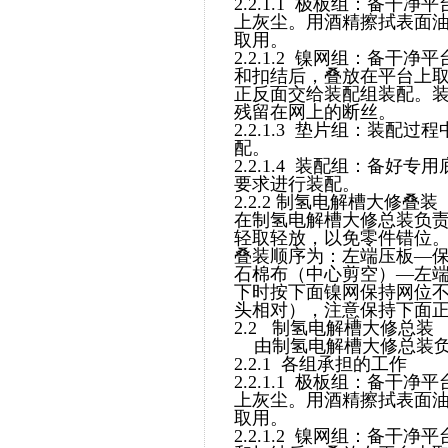
2.2.1.1 极板组：备
上灰尘。用酒精擦拭表面
取用。
2.2.1.2 镍网组：备
和扣结后，叠放在平台上
正反面交给装配组装配。
残留在网上的断丝。
2.2.1.3 垫片组：装
配。
2.2.1.4 装配组：备
要求进行装配。
2.2.2 制氢电解槽大修叠装
在制氢电解槽大修总装负
轻取轻放，以免零件错位
叠装顺序为：左端压板—
石棉布（中心剪空）—左
下时按下面镍网保持网位
头相对），注意保持下面
2.2 制氢电解槽大修总装
由制氢电解槽大修总装负
2.2.1 各组承担的工作
2.2.1.1 极板组：备
上灰尘。用酒精擦拭表面
取用。
2.2.1.2 镍网组：备