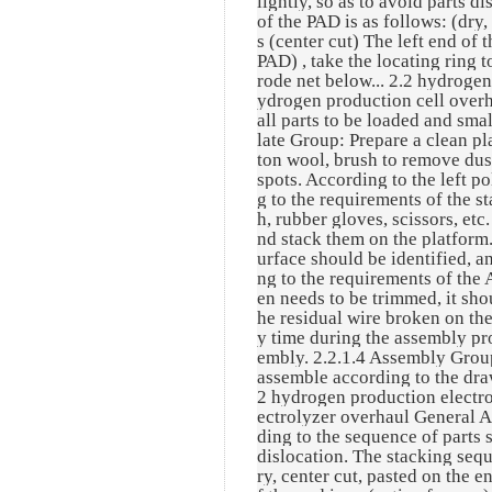
lightly, so as to avoid parts d
of the PAD is as follows: (dry,
s (center cut) The left end of t
PAD) , take the locating ring t
rode net below... 2.2 hydroge
ydrogen production cell overh
all parts to be loaded and sma
late Group: Prepare a clean pla
ton wool, brush to remove dust 
spots. According to the left po
g to the requirements of the s
h, rubber gloves, scissors, et
nd stack them on the platform.
urface should be identified, a
ng to the requirements of the
en needs to be trimmed, it sh
he residual wire broken on the
y time during the assembly pr
embly. 2.2.1.4 Assembly Group
assemble according to the dra
2 hydrogen production electro
ectrolyzer overhaul General 
ding to the sequence of parts s
dislocation. The stacking sequ
ry, center cut, pasted on the e