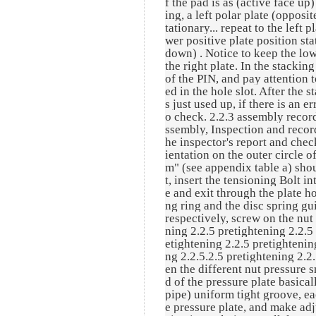
f the pad is as (active face up)
ing, a left polar plate (opposi
tationary... repeat to the left 
wer positive plate position st
down) . Notice to keep the lowe
the right plate. In the stackin
of the PIN, and pay attention 
ed in the hole slot. After the 
s just used up, if there is an 
o check. 2.2.3 assembly record
ssembly, Inspection and record
he inspector's report and check
ientation on the outer circle 
m" (see appendix table a) shoul
t, insert the tensioning Bolt i
e and exit through the plate hol
ng ring and the disc spring gu
respectively, screw on the nut 
ning 2.2.5 pretightening 2.2.5
etightening 2.2.5 pretightenin
ng 2.2.5.2.5 pretightening 2.2.
en the different nut pressure s
d of the pressure plate basica
pipe) uniform tight groove, e
e pressure plate, and make adj