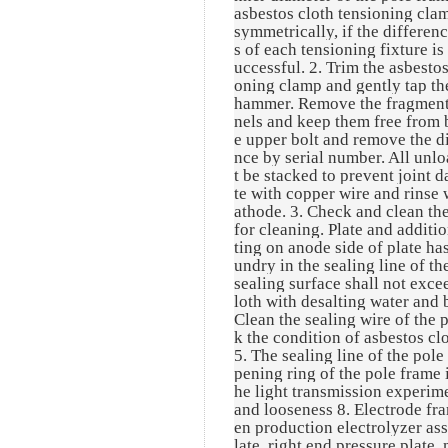
asbestos cloth tensioning cla
symmetrically, if the differen
s of each tensioning fixture is
uccessful. 2. Trim the asbesto
oning clamp and gently tap th
hammer. Remove the fragments
nels and keep them free from 
e upper bolt and remove the d
nce by serial number. All unlo
t be stacked to prevent joint 
te with copper wire and rinse 
athode. 3. Check and clean th
for cleaning. Plate and additi
ting on anode side of plate ha
undry in the sealing line of th
sealing surface shall not exc
loth with desalting water and 
Clean the sealing wire of the
k the condition of asbestos clo
5. The sealing line of the pole
pening ring of the pole frame i
he light transmission experime
and looseness 8. Electrode fra
en production electrolyzer ass
late, right end pressure plate,