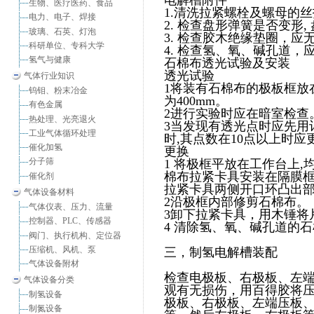
电解槽附件
生物、医疗医药、食品
1.清洗拉紧螺栓及螺母的丝
电力、电子、焊接
2. 检查盘形弹簧是否变形
玻璃、石英、灯泡
3. 检查胶木绝缘垫圈，应
科研单位、专科大学
4. 检查氢、氧、碱孔道，
氢气与健康
石棉布透光试验及安装
透光试验
气体行业知识
1将装有石棉布的极板框放
钨钼、粉末冶金
为400mm。
有色金属
2进行实验时应在暗室检查
热处理、光亮退火
3当发现有透光点时应先用
工业气体循环处理
时,其点数在10点以上时
催化加氢
更换
分子筛
1 将极框平放在工作台上,
棉布拉紧卡具安装在隔膜框
催化剂
拉紧卡具两侧开口环凸出部
气体设备材料
2沿极框内部修剪石棉布。
气体仪表、压力、流量
3卸下拉紧卡具，用木锤将
控制器、PLC、传感器
4 清除氢、氧、碱孔道的
阀门、执行机构、定位器
压缩机、风机、泵
三，制氢电解槽装配
气体设备附材
检查电极板、右极板、左
气体设备分类
观有无损伤，用百得胶将压
制氢设备
极板、右极板、左端压板
制氮设备