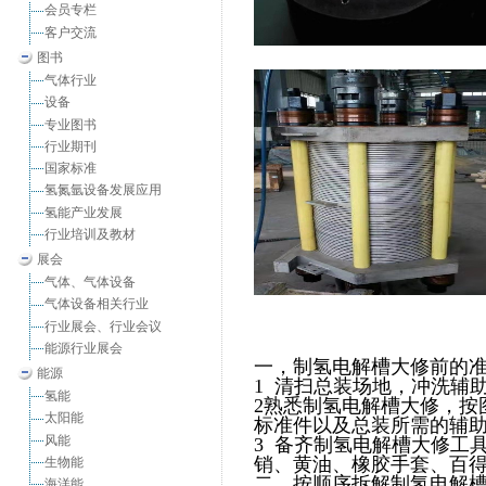
会员专栏
客户交流
图书
气体行业
设备
专业图书
行业期刊
国家标准
氢氮氩设备发展应用
氢能产业发展
行业培训及教材
展会
气体、气体设备
气体设备相关行业
行业展会、行业会议
能源行业展会
一，
制氢电解槽大修前的
能源
1 清扫总装场地，冲洗辅
氢能
2熟悉制氢电解槽大修，按
太阳能
标准件以及总装所需的辅
风能
3 备齐制氢电解槽大修工
销、黄油、橡胶手套、百
生物能
二，按顺序拆解制氢电解
海洋能