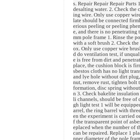
s. Repair Repair Repair Parts 1
desalting water. 2. Check the 
ing wire. Only use copper wire
late should be connected firml
erious peeling or peeling phen
e, and there is no penetrating 
mm pole frame 1. Rinse the po
with a soft brush 2. Check the
ox. Only use copper wire brus
d do ventilation test, if unqua
e is free from dirt and penetra
place, the cushion block is fir
sbestos cloth has no light tra
and lye hole without dirt plug,
nut, remove rust, tighten bolt
formation, disc spring withou
n 3. Check bakelite insulatio
li channels, should be free of d
gh light test 1 will be equipp
arrel, the ring barrel with t
en the experiment is carried o
f the transparent point of asbe
eplaced when the number of the
can be repaired. Replace 1 pla
nner diameter of the pole fram