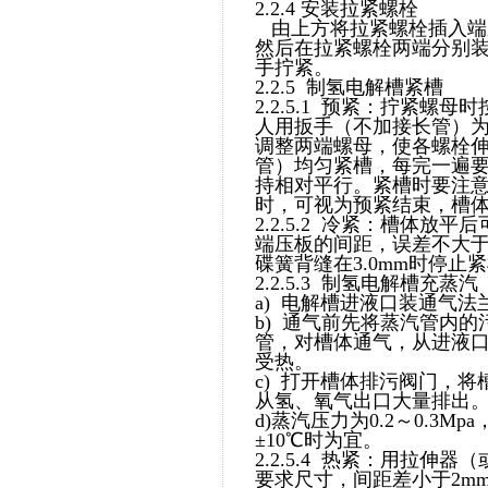
2.2.4 安装拉紧螺栓
由上方将拉紧螺栓插入端
然后在拉紧螺栓两端分别
手拧紧。
2.2.5 制氢电解槽紧槽
2.2.5.1 预紧：拧紧
人用扳手（不加接长管）
调整两端螺母，使各螺栓
管）均匀紧槽，每完一遍
持相对平行。紧槽时要注意
时，可视为预紧结束，槽
2.2.5.2 冷紧：槽体
端压板的间距，误差不大于
碟簧背缝在3.0mm时停止
2.2.5.3 制氢电解槽充蒸汽
a) 电解槽进液口装通气
b) 通气前先将蒸汽管内
管，对槽体通气，从进液
受热。
c) 打开槽体排污阀门，
从氢、氧气出口大量排出
d)蒸汽压力为0.2～0.3M
±10℃时为宜。
2.2.5.4 热紧：用拉
要求尺寸，间距差小于2m