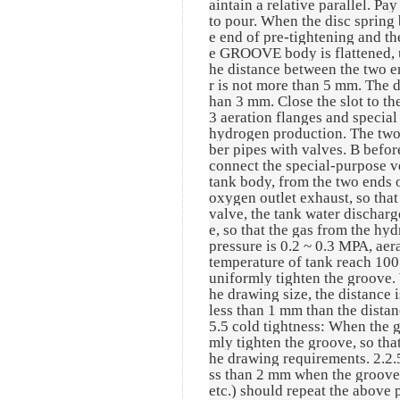
aintain a relative parallel. P
to pour. When the disc spring 
e end of pre-tightening and the
e GROOVE body is flattened, us
he distance between the two en
r is not more than 5 mm. The d
han 3 mm. Close the slot to the
3 aeration flanges and special 
hydrogen production. The two
ber pipes with valves. B befor
connect the special-purpose ve
tank body, from the two ends o
oxygen outlet exhaust, so tha
valve, the tank water discharg
e, so that the gas from the h
pressure is 0.2 ~ 0.3 MPA, aera
temperature of tank reach 100 °
uniformly tighten the groove. 
he drawing size, the distance 
less than 1 mm than the distan
5.5 cold tightness: When the 
mly tighten the groove, so tha
he drawing requirements. 2.2.5.
ss than 2 mm when the groove 
etc.) should repeat the above