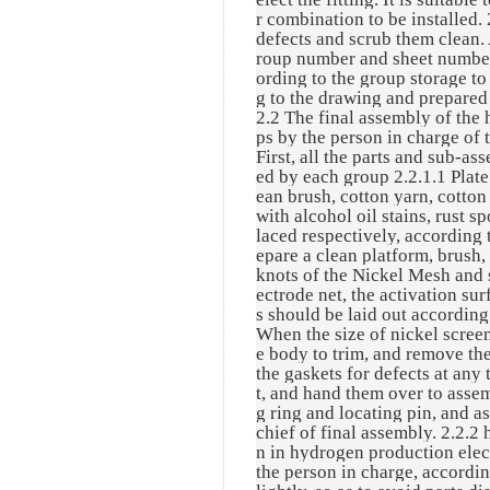
r combination to be installed.
defects and scrub them clean.
roup number and sheet number s
ording to the group storage to 
g to the drawing and prepared 
2.2 The final assembly of the 
ps by the person in charge of 
First, all the parts and sub-as
ed by each group 2.2.1.1 Plate
ean brush, cotton yarn, cotton
with alcohol oil stains, rust sp
laced respectively, according 
epare a clean platform, brush, 
knots of the Nickel Mesh and 
ectrode net, the activation sur
s should be laid out accordin
When the size of nickel scree
e body to trim, and remove the
the gaskets for defects at any
t, and hand them over to asse
g ring and locating pin, and 
chief of final assembly. 2.2.2
n in hydrogen production ele
the person in charge, accordin