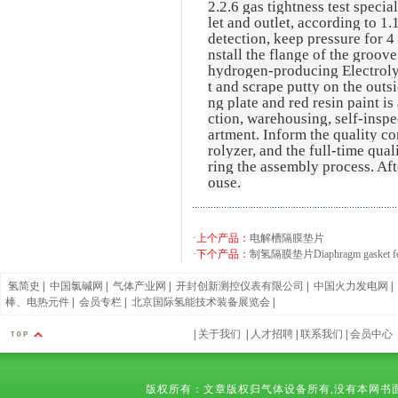
2.2.6 gas tightness test specia
let and outlet, according to 1
detection, keep pressure for 4 
nstall the flange of the groove
hydrogen-producing Electrolyze
t and scrape putty on the outsi
ng plate and red resin paint is
ction, warehousing, self-insp
artment. Inform the quality co
rolyzer, and the full-time qua
ring the assembly process. Aft
ouse.
·上个产品：
电解槽隔膜垫片
·下个产品：
制氢隔膜垫片Diaphragm gasket for 
氢简史
|
中国氯碱网
|
气体产业网
|
开封创新测控仪表有限公司
|
中国火力发电网
|
棒、电热元件
|
会员专栏
|
北京国际氢能技术装备展览会
|
|
关于我们
|
人才招聘
|
联系我们
|
会员中心
版权所有：文章版权归气体设备所有,没有本网书