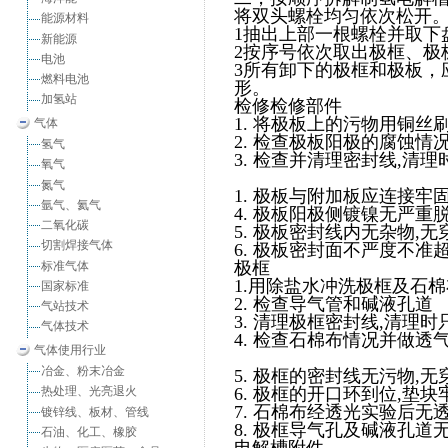
将双头螺栓均匀依次松开
能源材料
1抽出上部一根螺栓并取下
新能源
2按序号依次取出极框、极
电池
3所有卸下的极框和极板，
燃料电池
形。
加氢站
检修检修部件
1. 将极板上的污物用铜
气体
2. 检查极板阳极的腐蚀情
氢气
3. 检查并清理密封线,清
氧气
氮气
1. 极板与附加板应连接牢
氩气、氦气
4. 极板阳极侧镀镍无严重
二氧化碳
5. 极板密封线内无杂物,
切割焊接气体
6. 极板密封面不严度不准超
极框
标准气体
1.用除盐水冲洗极框及石
国家标准
2. 检查导气管和碱液孔道
气站技术
3. 清理极框密封线,清理
气体技术
4. 检查石棉布情况并做透
气体使用行业
冶金、粉末冶金
5. 极框的密封线无污物,
6. 极框的开口环到位,垫块
热处理、光亮退火
7. 石棉布经透光实验后无
镀锌线、板材、管线
8. 极框导气孔及碱液孔道
石油、化工、橡胶