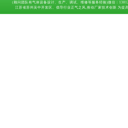
（顾问团队有气体设备设计、生产、调试、维修等服务经验)微信：13812683169 技术
江苏省苏州吴中开发区、倡导行业正气之风,推动厂家技术创新.为提高气体设备,能