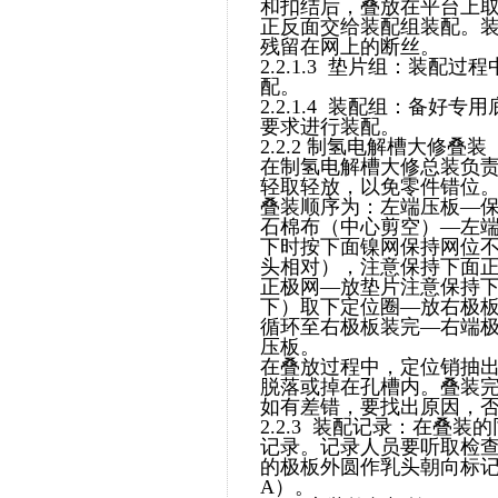
和扣结后，叠放在平台上
正反面交给装配组装配。
残留在网上的断丝。
2.2.1.3 垫片组：装
配。
2.2.1.4 装配组：备
要求进行装配。
2.2.2 制氢电解槽大修叠装
在制氢电解槽大修总装负
轻取轻放，以免零件错位
叠装顺序为：左端压板—
石棉布（中心剪空）—左
下时按下面镍网保持网位
头相对），注意保持下面
正极网—放垫片注意保持
下）取下定位圈—放右极
循环至右极板装完—右端
压板。
在叠放过程中，定位销抽
脱落或掉在孔槽内。叠装
如有差错，要找出原因，
2.2.3 装配记录：在叠
记录。记录人员要听取检
的极板外圆作乳头朝向标
A）。