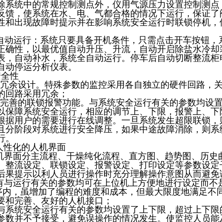
除系统中的常规控制测点外，仪用气源压力设置控制测点
反馈，使系统在水、电、气都合格的情况下运行，保证了
性和出现故障时提示并在影响系统安全运行时联锁停机，
自动运行：系统只要具备开机条件，只需点击开车按钮，
正确性，以最优值自动升压、升流，自动开启除盐水冷却
表，自动补水，系统全自动运行。停车后自动切断整流柜
自动停运分析仪表。
安全性
1 冗余设计。特殊参数的监控采用各自独立的硬件回路，
的回路采用冗余；
2 完善的联锁报警功能。与系统安全运行有关的参数均设
以保障系统安全运行，相应的调节上、下限，报警上、下
根据用户的需要进行在线调整。一旦系统发生超限联锁，
且分阶段对系统进行安全降压，如果中途故障消除，则系
行。
、人性化的人机界面
界面分主流程、干燥纯化流程、直方图、趋势图、历史
、整流设定、联锁设定、报警设定、打印设定等参数设定
后果提示以利人员进行操作时充分理解操作意图从而避免
与运行有关的参数均可在上位机上方便地进行设定而不是
序内，虽增加了编程的难度和成本，但最大限度地满足不
要和完善、友好的人机接口；
与系统安全运行有关的参数均设置了上下限，超过上下限
参数并不予接受，避免误操作的情况发生。使监控人员能