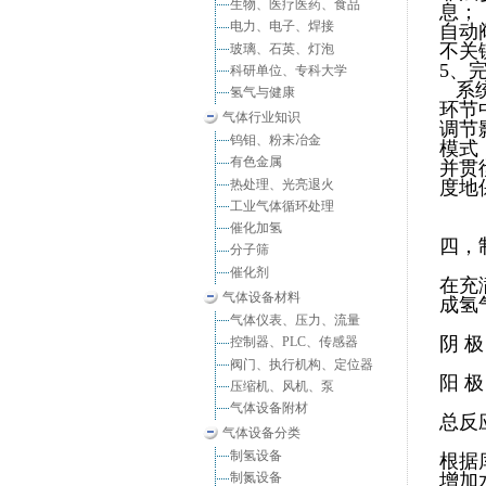
生物、医疗医药、食品
息；
电力、电子、焊接
自动
不关
玻璃、石英、灯泡
5、
科研单位、专科大学
系统
氢气与健康
环节
气体行业知识
调节
钨钼、粉末冶金
模式
有色金属
并贯
热处理、光亮退火
度地
工业气体循环处理
催化加氢
四，
分子筛
催化剂
在充
气体设备材料
成氢
气体仪表、压力、流量
阴 极
控制器、PLC、传感器
阀门、执行机构、定位器
阳 极
压缩机、风机、泵
气体设备附材
总反应
气体设备分类
制氢设备
根据
增加
制氮设备