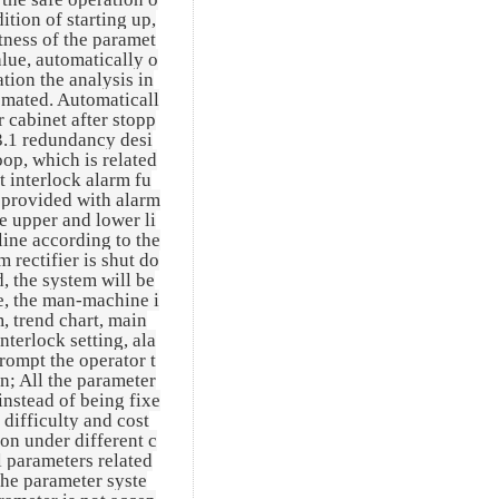
tion of starting up,
ctness of the paramet
alue, automatically o
tion the analysis in
tomated. Automaticall
r cabinet after stopp
 3.1 redundancy desi
op, which is related
t interlock alarm fu
e provided with alarm
e upper and lower li
line according to the
 rectifier is shut do
d, the system will be
e, the man-machine i
m, trend chart, main
nterlock setting, ala
prompt the operator t
n; All the parameter
instead of being fixe
 difficulty and cost
on under different c
l parameters related
 the parameter syste