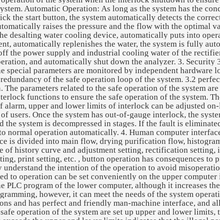
system. Automatic Operation: As long as the system has the condi
lick the start button, the system automatically detects the corre
utomatically raises the pressure and the flow with the optimal v
he desalting water cooling device, automatically puts into opera
nt, automatically replenishes the water, the system is fully au
off the power supply and industrial cooling water of the rectifie
eration, and automatically shut down the analyzer. 3. Security
he special parameters are monitored by independent hardware lo
 redundancy of the safe operation loop of the system. 3.2 perfec
. The parameters related to the safe operation of the system ar
terlock functions to ensure the safe operation of the system. Th
f alarm, upper and lower limits of interlock can be adjusted on-
of users. Once the system has out-of-gauge interlock, the system
 the system is decompressed in stages. If the fault is eliminate
nto normal operation automatically. 4. Human computer interfac
ce is divided into main flow, drying purification flow, histogra
e of history curve and adjustment setting, rectification setting, i
ting, print setting, etc. , button operation has consequences to 
y understand the intention of the operation to avoid misoperatio
ted to operation can be set conveniently on the upper computer 
he PLC program of the lower computer, although it increases the
ogramming, however, it can meet the needs of the system operati
ons and has perfect and friendly man-machine interface, and al
 safe operation of the system are set up upper and lower limits,