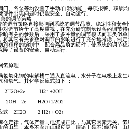
阀门、各泵等均设置了手动/自动功能，每项报警、联锁
键部件出现问题时仍能安全、自动运行。
完善的调节策略
的调节策略直接影响到系统的调节品质、稳定性和安全
中对调节给予了高度重视，在充分研究制氢设备的调节特
影响有关的参数后，采用了多冲量的调节模式而非类似单
，将其它有关参数对调节的影响进行了充分地考虑，制定
彻到程序的编制中，配合高品质的硬件，使系统的调节稳
保障了设备的安全、自动运行。
制氢原理
满氢氧化钾的电解槽中通入直流电，水分子在电极上发生
气和氧气。其化学反应式如下 ：
：2H2O+2e H2↑ +2OH
： 2OH—2e H2O+1/2O2↑
式：2H2O 2 H2↑+ O2↑
库仑定律，气体产量与电流成正比，与其它因素无关。氢
水的电导，本身不参加电解反应，理论上是不消耗的。电