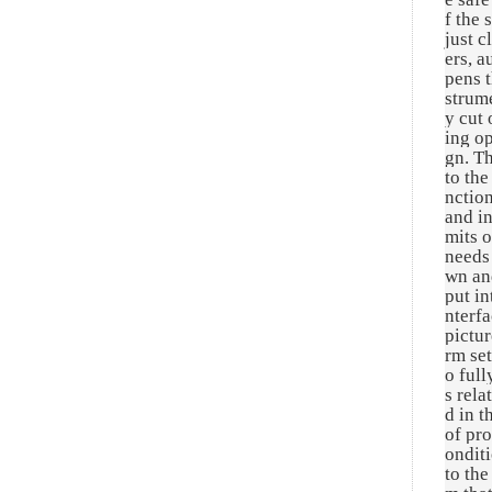
f the 
just c
ers, a
pens t
strume
y cut 
ing op
gn. T
to the
nction
and in
mits o
needs 
wn and
put i
nterfa
pictur
rm set
o full
s rela
d in t
of pr
onditi
to the