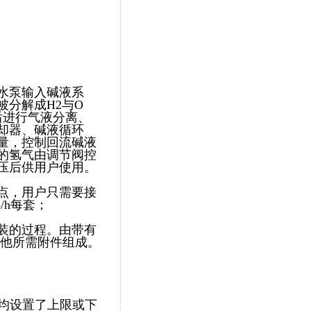
水泵输入碱液系
分解成H2与O
后进行气液分离、
却器、碱液循环
量，控制回流碱液
的氢气由调节阀控
压后供用户使用。
点，用户只需要接
/h每套；
装的过程。由带有
其他所需附件组成。
均设置了上限或下