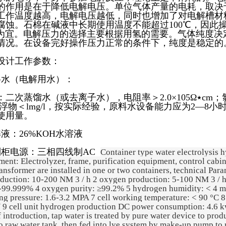
的作用是在于降低电解电压。单位气体产量的电耗，取决
工作温度越高，电解电压越低，同时也增加了对电解槽材
腐蚀。石棉在碱液中长期使用温度不能超过100℃，因此操
℃为宜。电解压力的选择主要根据用氢的需要。气体纯度决
情况。在设备完好操作压力正常的条件下，纯度是稳定的
设计工作参数：
料水（电解用水）：
次蒸馏水（或去离子水），电阻率＞2.0×105Ω٭cm；氯离子含量＜2mg/
悬浮物＜lmg/l，按实际经验，原料水设备能力应为2—8小
使用量。
解液：26%KOH水溶液
制柜电源：三相四线制AC
Container type water electrolysis 
ent: Electrolyzer, frame, purification equipment, control cabine
ansformer are installed in one or two containers, technical Par
oduction: 10-200 NM 3 / h 2 oxygen production: 5-100 NM 3 / h
-99.999% 4 oxygen purity: ≥99.2% 5 hydrogen humidity: < 4 mg
ng pressure: 1.6-3.2 MPA 7 cell working temperature: < 90 °C 8
V 9 cell unit hydrogen production DC power consumption: 4.6 k
f introduction, tap water is treated by pure water device to prod
to raw water tank, then fed into lye system by make-up pump to 