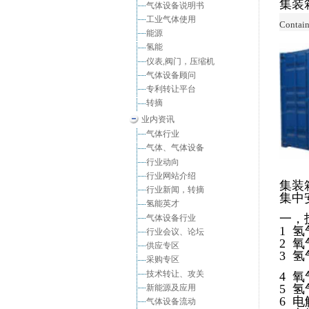
集装
气体设备说明书
工业气体使用
Contain
能源
氢能
仪表,阀门，压缩机
气体设备顾问
专利转让平台
转摘
业内资讯
气体行业
气体、气体设备
行业动向
行业网站介绍
集装
行业新闻，转摘
集中
氢能英才
一，
气体设备行业
1 氢
行业会议、论坛
2 氧
供应专区
3 氢
采购专区
技术转让、攻关
4 氧
5 氢
新能源及应用
6 电
气体设备流动