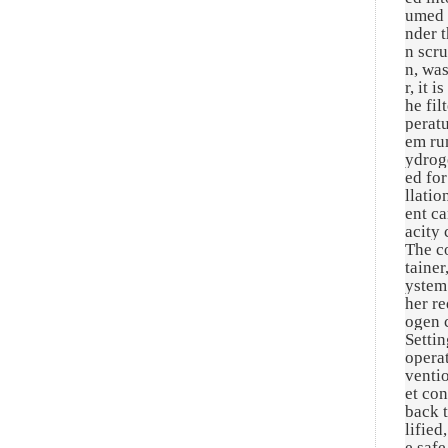
umed 
nder t
n scru
n, was
r, it 
he fil
peratu
em run
ydrog
ed for
llati
ent c
acity 
The c
tainer
ystem
her r
ogen c
Settin
operat
ventio
et co
back t
lified
e safe