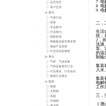
7 
会员专栏
8 
客户交流
9 电
图书
气体行业
二，
设备
专业图书
生活
行业期刊
统，
国家标准
2，
氢氮氩设备发展应用
洗涤
氢能产业发展
泵、
行业培训及教材
的温
制输
展会
气体、气体设备
集装
气体设备相关行业
入水
行业展会、行业会议
能源行业展会
集装
能源
电解
工作压
氢能
太阳能
三，
风能
生物能
1 
海洋能