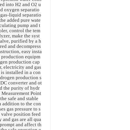
ed into H2 and O2 u
and oxygen separatio
 gas-liquid separatio
 the added pure wate
irculating pump and t
oler, control the tem
lyzer, make the syst
alve, purified by a h
fered and decompress
struction, easy insta
n production equipm
ogen production cap
, electricity and gas
s installed in a con
hydrogen production s
DC converter and ot
 the purity of hydr
 1 Measurement Point
the safe and stable
n addition to the con
es gas pressure to s
 valve position feed
y and gas are all qua
 prompt and affect th
the safe operation o