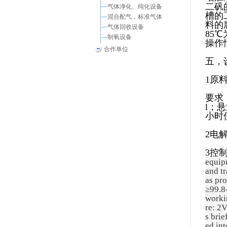
二矾
气体净化、纯化设备
槽的
混合配气，标准气体
料的
气体回收设备
85
制氧设备
操作
合作单位
五，
1原
要求：二
l；
小时
2电
3控
equipm
and tr
as pr
≥99.8
worki
re: 2
s brie
ed in