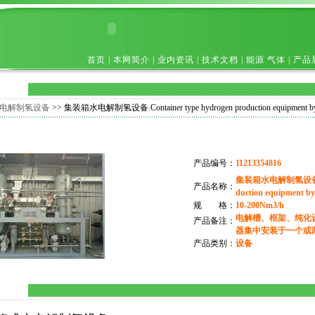
首页
|
本网简介
|
业内资讯
|
技术文档
|
能源 气体
|
产品
电解制氢设备
>> 集装箱水电解制氢设备.Container type hydrogen production equipment by wa
产品编号：
11213354816
集装箱水电解制氢设备.Cont
产品名称：
duction equipment by 
规 格：
10-200Nm3/h
电解槽、框架、纯化
产品备注：
器集中安装于一个或
产品类别：
设备