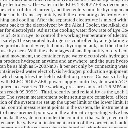
by electrolysis. The water in the ELECTROLYZER is decompos
he action of direct current, and then enters into the hydrogen 
bber in the frame separately with the circulating electrolyte for
hing and cooling. After the separated electrolyte is mixed with
is sent back to the electrolyzer by the Alkali Cooler, the Alkali c
ter for electrolysis. Adjust the cooling water flow rate of Lye Co
re of Return Lye, to control the working temperature of Electro
 safely. The separated hydrogen is controlled by a regulating v
en purification device, fed into a hydrogen tank, and then buf
 use by users. With the advantages of small quantity of civil con
on and movement, the container type water electrolysis hydroge
an produce hydrogen anytime and anywhere, and the pure hydr
can be as high as 5-200Nm3 / h per set only by connecting water
ontainerized water electrolysis hydrogen production equipment i
, which simplifies the field installation process. Consists of a 
 with ELECTROLYZER, power supply control system with AC / 
equired accessories. The working pressure can reach 1.6 MPA and
an reach 99.999% . Third, security and reliability as the goal:
gs: The system measurement point settings are complete, affect 
ion of the system are set up the upper limit or the lower limit. I
nal control measurement points in the system, the instrument us
ntrol measurement points, and the automatic operating valve has
o make the system run under the condition that water, electricit
, ensure the valve and instrument action of the correct and fault
 operation of the system when the interlock shutdown to ensure 