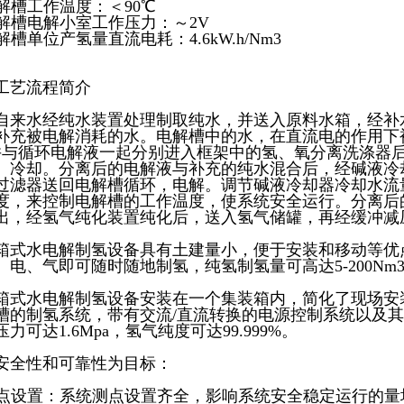
电解槽工作温度：＜90℃
电解槽电解小室工作压力：～2V
解槽单位产氢量直流电耗：4.6kW.h/Nm3
工艺流程简介
自来水经纯水装置处理制取纯水，并送入原料水箱，经补
补充被电解消耗的水。电解槽中的水，在直流电的作用下被
并与循环电解液一起分别进入框架中的氢、氧分离洗涤器
、冷却。分离后的电解液与补充的纯水混合后，经碱液冷
过滤器送回电解槽循环，电解。调节碱液冷却器冷却水流
度，来控制电解槽的工作温度，使系统安全运行。分离后
出，经氢气纯化装置纯化后，送入氢气储罐，再经缓冲减
箱式水电解制氢设备具有土建量小，便于安装和移动等优
、电、气即可随时随地制氢，纯氢制氢量可高达5-200Nm3
箱式水电解制氢设备安装在一个集装箱内，简化了现场安
槽的制氢系统，带有交流/直流转换的电源控制系统以及
力可达1.6Mpa，氢气纯度可达99.999%。
安全性和可靠性为目标：
测点设置：系统测点设置齐全，影响系统安全稳定运行的量