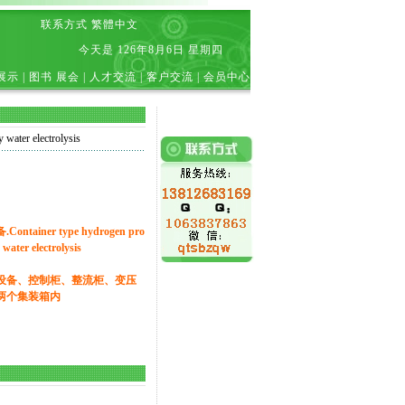
联系方式
繁體中文
今天是
126年8月6日 星期四
展示
|
图书 展会
|
人才交流
|
客户交流
|
会员中心
ter electrolysis
ainer type hydrogen pro
water electrolysis
设备、控制柜、整流柜、变压
两个集装箱内