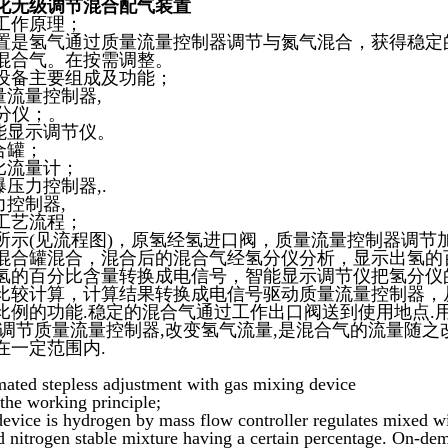
化
无级调节混合配气装置
工作原理；
置是氢气通过质量流量控制器调节与氮气混合，获得稳定
混合气。在按需调整。
设备主要组成及功能；
质量流量控制器,
氢分仪；。
智能显示调节仪。
合罐；
配比流量计；
爆压力控制器,.
力控制器,
工艺流程；
所示(见流程图)，原氢经氢进口阀，质量流量控制器调节
混合罐混合，混合后的混合气经氢分仪分析，显示出氢的
氢的百分比含量转换成电信号，智能显示调节仪把氢分仪
比较计算，计算结果转换成电信号驱动质量流量控制器，
比例的功能.稳定的混合气通过工作出口阀送到使用地点.
,调节质量流量控制器,改变氢气流量,是混合气的流量随之
在一定范围内.
ated stepless adjustment with gas mixing device
 the working principle;
device is hydrogen by mass flow controller regulates mixed w
d nitrogen stable mixture having a certain percentage. On-de