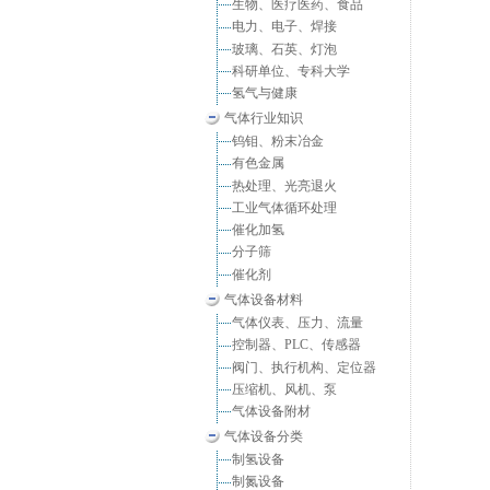
生物、医疗医药、食品
电力、电子、焊接
玻璃、石英、灯泡
科研单位、专科大学
氢气与健康
气体行业知识
钨钼、粉末冶金
有色金属
热处理、光亮退火
工业气体循环处理
催化加氢
分子筛
催化剂
气体设备材料
气体仪表、压力、流量
控制器、PLC、传感器
阀门、执行机构、定位器
压缩机、风机、泵
气体设备附材
气体设备分类
制氢设备
制氮设备