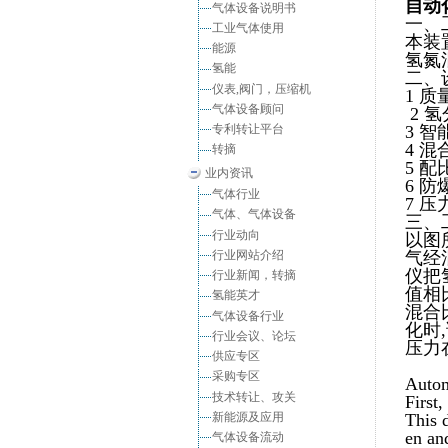
自动
气体设备说明书
一、
工业气体使用
本装
能源
氢氮
氢能
二、
仪表,阀门，压缩机
1 
气体设备顾问
2 
专利转让平台
3 
4 混
转摘
5 
业内资讯
6 防
气体行业
7 压
气体、气体设备
三、
行业动向
以图
行业网站介绍
气经
仪把
行业新闻，转摘
值相
氢能英才
混合
气体设备行业
化时
行业会议、论坛
压力
供应专区
采购专区
Autom
技术转让、攻关
First,
新能源及应用
This 
en an
气体设备流动