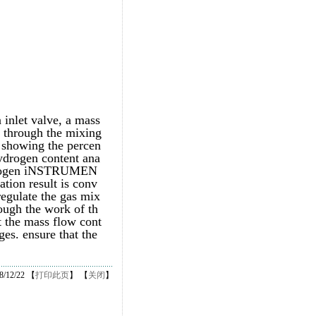
 inlet valve, a mass
e through the mixing
 showing the percen
hydrogen content ana
 hydrogen iNSTRUMEN
ation result is conv
 regulate the gas mix
rough the work of th
t the mass flow cont
ges. ensure that the
12/22 【
打印此页
】 【
关闭
】