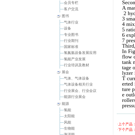
Secon
会员专栏
A mas
客户交流
2 hyd
图书
3 smar
气体行业
4 mix
设备
5 rati
6 exp
专业图书
7 pres
行业期刊
Third,
国家标准
In Fi
氢氮氩设备发展应用
flow 
氢能产业发展
tank 
行业培训及教材
tage 
展会
lyzer
T curr
气体、气体设备
erted 
气体设备相关行业
ture p
行业展会、行业会议
e out
能源行业展会
rolle
能源
press
氢能
太阳能
风能
·上个产品
生物能
·下个产品
海洋能