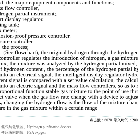
d, the major equipment components and functions;
s flow controller,
rogen partial instrument;.
t display regulator.
ing tank;
o meter;
losion-proof pressure controller.
sure controller,
 the process;
g. (See flowchart), the original hydrogen through the hydrogen
controller regulates the introduction of nitrogen, a gas mixtur
mix, the mixture was analyzed by the hydrogen partial mixed,
of hydrogen content , the percentage of the hydrogen partial 
 into an electrical signal, the intelligent display regulator
ent signal is compared with a set value calculation, the calcul
into an electric signal and the mass flow controllers, so as to
roportional function stable gas mixture to the point of use th
let valve when the gas flow rate change with a device to adjus
rs, changing the hydrogen flow is the flow of the mixture chan
ure in the gas mixture within a certain range
点击数：6070 录入时间：2008/
：
氢气纯化装置、Hydrogen purification devices
：
变压吸附制氧、PSA oxygen