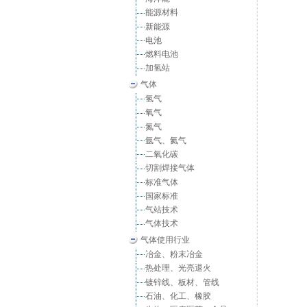
能源材料
新能源
电池
燃料电池
加氢站
气体
氢气
氧气
氮气
氩气、氦气
二氧化碳
切割焊接气体
标准气体
国家标准
气站技术
气体技术
气体使用行业
冶金、粉末冶金
热处理、光亮退火
镀锌线、板材、管线
石油、化工、橡胶