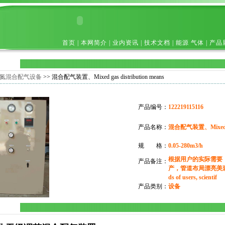
首页
|
本网简介
|
业内资讯
|
技术文档
|
能源 气体
|
产品
氮混合配气设备
>> 混合配气装置、Mixed gas distribution means
产品编号：
122219115116
产品名称：
混合配气装置、Mixed gas
规 格：
0.05-280m3/h
根据用户的实际需要
产品备注：
产，管道布局漂亮美观、Acco
ds of users, scientif
产品类别：
设备