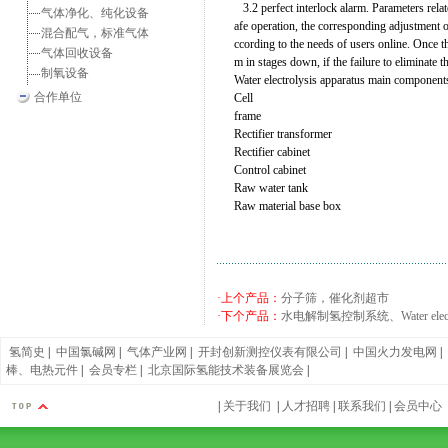
3.2 perfect interlock alarm. Parameters relate
气体净化、纯化设备
afe operation, the corresponding adjustment of 
混合配气，标准气体
ccording to the needs of users online. Once t
气体回收设备
m in stages down, if the failure to eliminate 
制氧设备
Water electrolysis apparatus main component
合作单位
Cell
frame
Rectifier transformer
Rectifier cabinet
Control cabinet
Raw water tank
Raw material base box
·上个产品：
分子筛，催化剂超市
·下个产品：
水电解制氢控制系统、Water electrolys
氢简史
|
中国氯碱网
|
气体产业网
|
开封创新测控仪表有限公司
|
中国火力发电网
|
棒、电热元件
|
会员专栏
|
北京国际氢能技术装备展览会
|
|
关于我们
|
人才招聘
|
联系我们
|
会员中心