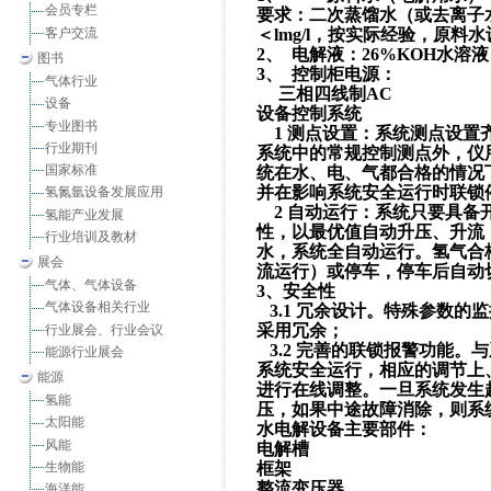
会员专栏
要求：二次蒸馏水（或去离子水），电阻率＞2.0×10
客户交流
＜lmg/l，按实际经验，原料
2、 电解液：26%KOH水溶液
图书
3、 控制柜电源：
气体行业
三相四线制AC
设备
设备控制系统
专业图书
1 测点设置：系统测点设置
行业期刊
系统中的常规控制测点外，仪
国家标准
统在水、电、气都合格的情况
并在影响系统安全运行时联锁
氢氮氩设备发展应用
2 自动运行：系统只要具备
氢能产业发展
性，以最优值自动升压、升流
行业培训及教材
水，系统全自动运行。氢气合
展会
流运行）或停车，停车后自动
气体、气体设备
3、安全性
气体设备相关行业
3.1 冗余设计。特殊参数
采用冗余；
行业展会、行业会议
3.2 完善的联锁报警功能
能源行业展会
系统安全运行，相应的调节上
能源
进行在线调整。一旦系统发生
氢能
压，如果中途故障消除，则系
太阳能
水电解设备主要部件：
风能
电解槽
生物能
框架
整流变压器
海洋能