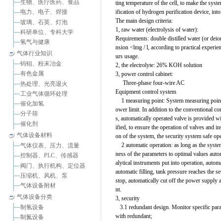
生物、医疗医药、食品
ting temperature of the cell, to make the syst
ification of hydrogen purification device, int
电力、电子、焊接
The main design criteria:
玻璃、石英、灯泡
1, raw water (electrolysis of water):
科研单位、专科大学
Requirements: double distilled water (or deio
氢气与健康
nsion <lmg / l, according to practical experie
气体行业知识
urs usage.
钨钼、粉末冶金
2, the electrolyte: 26% KOH solution
有色金属
3, power control cabinet:
Three-phase four-wire AC
热处理、光亮退火
Equipment control system
工业气体循环处理
1 measuring point: System measuring points s
催化加氢
ower limit. In addition to the conventional c
分子筛
s, automatically operated valve is provided wi
催化剂
ified, to ensure the operation of valves and i
气体设备材料
on of the system, the security system safe ope
2 automatic operation: as long as the system i
气体仪表、压力、流量
ness of the parameters to optimal values ​​au
控制器、PLC、传感器
alytical instruments put into operation, auto
阀门、执行机构、定位器
automatic filling, tank pressure reaches the 
压缩机、风机、泵
stop, automatically cut off the power supply 
气体设备附材
nt.
气体设备分类
3, security
制氢设备
3.1 redundant design. Monitor specific parame
with redundant;
制氮设备