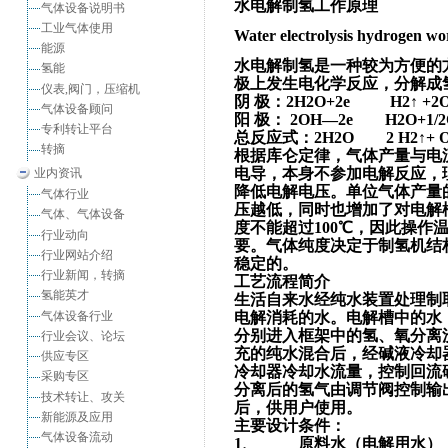
水电解制氢工作原理
气体设备说明书
工业气体使用
Water electrolysis hydrogen wo
能源
水电解制氢是一种较为方便的
氢能
极上发生电化学反应，分解成
仪表,阀门，压缩机
阴 极：2H2O+2e H2↑ +2
气体设备顾问
阳 极： 2OH—2e H2O+1/2
专利转让平台
总反应式：2H2O 2 H2↑+ O
转摘
根据库仑定律，气体产量与电
电导，本身不参加电解反应，
业内资讯
降低电解电压。单位气体产量
气体行业
压越低，同时也增加了对电解
气体、气体设备
度不能超过100℃，因此操作
行业动向
要。气体纯度决定于制氢机结
行业网站介绍
稳定的。
行业新闻，转摘
工艺流程简介
氢能英才
生活自来水经纯水装置处理制
气体设备行业
电解消耗的水。电解槽中的水
分别进入框架中的氢、氧分离
行业会议、论坛
充的纯水混合后，经碱液冷却
供应专区
冷却器冷却水流量，控制回流
采购专区
分离后的氢气由调节阀控制输
技术转让、攻关
后，供用户使用。
新能源及应用
主要设计条件：
气体设备流动
1、 原料水（电解用水）