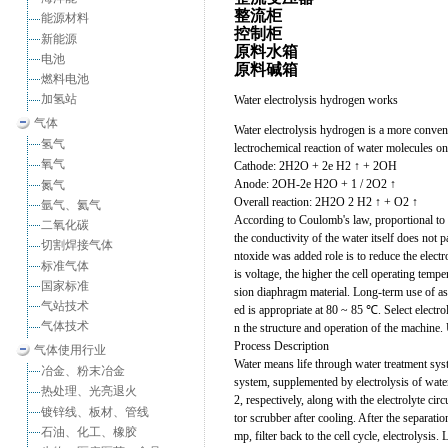
整流柜
能源材料
控制柜
新能源
原料水箱
电池
原料碱箱
燃料电池
加氢站
Water electrolysis hydrogen works
气体
Water electrolysis hydrogen is a more convenie
氢气
lectrochemical reaction of water molecules on
氧气
Cathode: 2H2O + 2e H2 ↑ + 2OH
Anode: 2OH-2e H2O + 1 / 2O2 ↑
氮气
Overall reaction: 2H2O 2 H2 ↑ + O2 ↑
氩气、氦气
According to Coulomb's law, proportional to t
二氧化碳
the conductivity of the water itself does not p
切割焊接气体
ntoxide was added role is to reduce the electr
标准气体
is voltage, the higher the cell operating tempe
国家标准
sion diaphragm material. Long-term use of as
气站技术
ed is appropriate at 80 ~ 85 ℃. Select elect
气体技术
n the structure and operation of the machine.
Process Description
气体使用行业
Water means life through water treatment syst
冶金、粉末冶金
system, supplemented by electrolysis of wate
热处理、光亮退火
2, respectively, along with the electrolyte c
镀锌线、板材、管线
tor scrubber after cooling. After the separati
石油、化工、橡胶
mp, filter back to the cell cycle, electrolysis