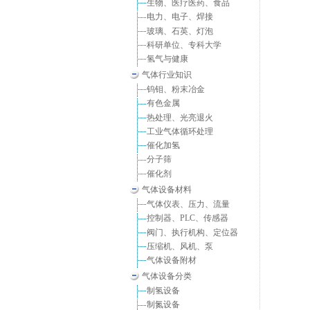
生物、医疗医药、食品
电力、电子、焊接
玻璃、石英、灯泡
科研单位、专科大学
氢气与健康
气体行业知识
钨钼、粉末冶金
有色金属
热处理、光亮退火
工业气体循环处理
催化加氢
分子筛
催化剂
气体设备材料
气体仪表、压力、流量
控制器、PLC、传感器
阀门、执行机构、定位器
压缩机、风机、泵
气体设备附材
气体设备分类
制氢设备
制氮设备