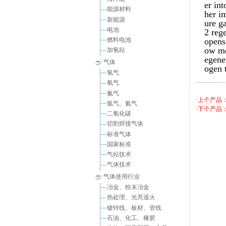
er in
能源材料
her i
新能源
ure ga
电池
2 reg
燃料电池
opens
ow me
加氢站
egene
气体
ogen 
氢气
氧气
氮气
·上个产品
氩气、氦气
·下个产品
二氧化碳
切割焊接气体
标准气体
国家标准
气站技术
气体技术
气体使用行业
冶金、粉末冶金
热处理、光亮退火
镀锌线、板材、管线
石油、化工、橡胶