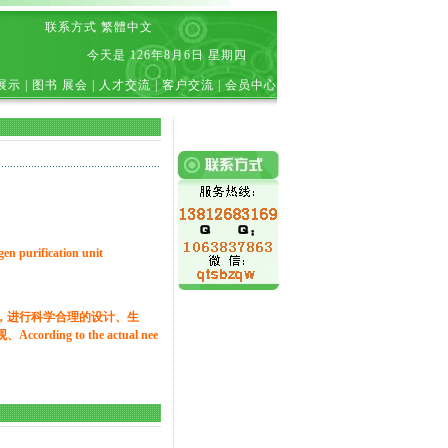
联系方式
繁體中文
今天是
126年8月6日 星期四
展示
|
图书 展会
|
人才交流
|
客户交流
|
会员中心
urification unit
，进行科学合理的设计、生
rding to the actual nee