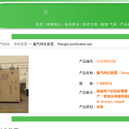
首页
|
本网简介
|
业内资讯
|
技术文档
|
能源 气体
|
产品
气纯化、净化装置
>> 氮气纯化装置、Nitrogen purification unit
产品编号：
12221955216
产品名称：
氮气纯化装置、Nitrogen p
规 格：
5-300M3/h
根据用户的实际需要
产品备注：
产，管道布局漂亮美观、Acco
ds of users, scientif
产品类别：
设备