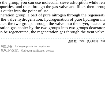
to the group, you can use molecular sieve adsorption while re
mpurities, and then through the gas valve and filter, then thro
s outlet into the point of use.
eneration group, a part of pure nitrogen through the regenerat
 the valve hydrogenation, hydrogenation of pure hydrogen mix
ter, the two groups through the valve into the dryer, heated w
ration gas cooler by the two groups into two groups deaerator
to be regenerated, the regeneration gas through the vent valve
点击数：7496 录入时间：2008/
：
制氢设备、hydrogen production equipment
：
氢气纯化装置、Hydrogen purification devices