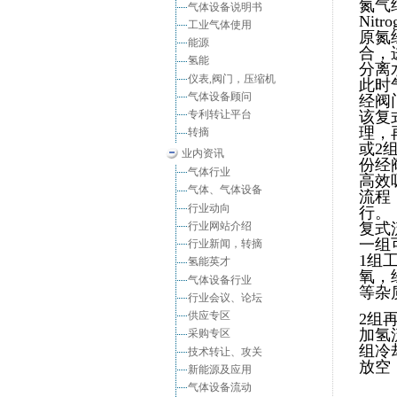
氮气
气体设备说明书
Nitrog
工业气体使用
原氮
能源
合，
氢能
分离
仪表,阀门，压缩机
此时
气体设备顾问
经阀
专利转让平台
该复
理，
转摘
或2
业内资讯
份经
气体行业
高效
气体、气体设备
流程
行业动向
行。
行业网站介绍
复式
一组
行业新闻，转摘
1组
氢能英才
氧，
气体设备行业
等杂
行业会议、论坛
供应专区
2组
加氢
采购专区
组冷
技术转让、攻关
放空
新能源及应用
气体设备流动