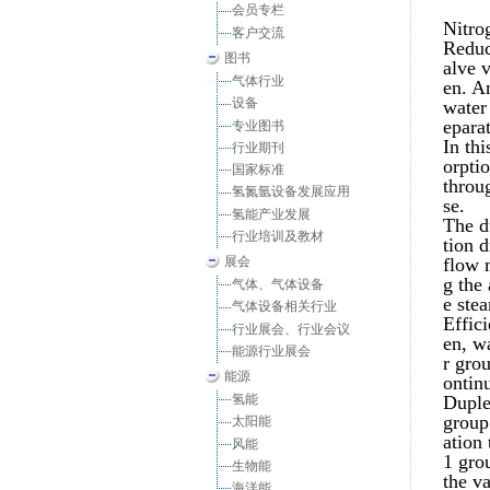
会员专栏
Nitrog
客户交流
Reduc
图书
alve 
气体行业
en. An
设备
water
epara
专业图书
In th
行业期刊
orpti
国家标准
throug
氢氮氩设备发展应用
se.
氢能产业发展
The d
行业培训及教材
tion d
展会
flow 
g the
气体、气体设备
e ste
气体设备相关行业
Effic
行业展会、行业会议
en, w
能源行业展会
r gro
能源
ontin
氢能
Duple
group
太阳能
ation
风能
1 gro
生物能
the va
海洋能