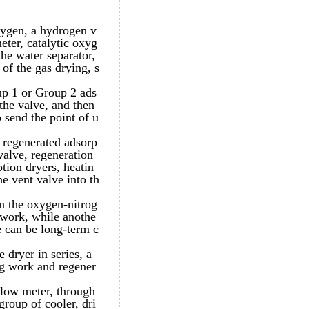
xygen, a hydrogen v
ter, catalytic oxyg
the water separator,
of the gas drying, s
oup 1 or Group 2 ads
the valve, and then
o send the point of u
e regenerated adsorp
valve, regeneration
tion dryers, heatin
e vent valve into th
in the oxygen-nitrog
 work, while anothe
e can be long-term c
 dryer in series, a
ng work and regener
flow meter, through
group of cooler, dri