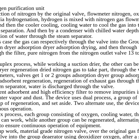
en purification unit
tion of nitrogen by the original valve, flowmeter nitrogen, o
via hydrogenation, hydrogen is mixed with nitrogen gas flowme
d then the cooler cooling, cooling water to cool the gas into 
 separation. And then by a condenser with chilled water depth 
tion of water through the steam separator.
is case the gas can respectively through the valve into the Gr
on dryer adsorption dryer adsorption drying, and then through 
h the filter, pure nitrogen from the nitrogen outlet valve 13 t
uplex process, while working a suction drier, the other can b
ryer regeneration dried nitrogen gas to take part, through the 
meters, valves get 1 or 2 groups adsorption dryer group adsorp
 adsorbent regeneration, regeneration of exhaust gas through th
am separator, water is discharged through the valve.
ient adsorbent and high efficiency filter to remove impurities 
ater vapor and dust. The device uses dual process, a group of
up of regeneration, and set aside. Two alternate use, the devic
uous operation.
x process, each group consisting of oxygen, cooling water, the
 can work, while another group can be regenerated, alternati
 to ensure continuous operation of equipment.
up work, material grade nitrogen valve, over the original gas 
lve into the group deaerator using deoxidizer oxygen, after a 