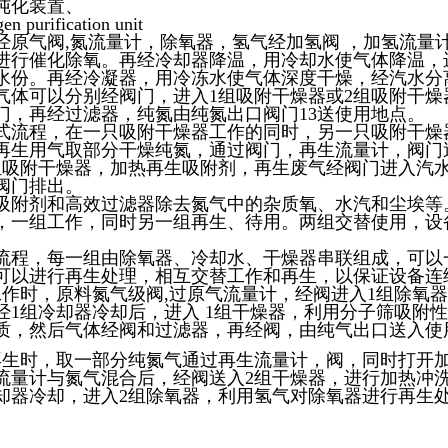
纯化装置、
en purification unit
经原气阀,氮流量计，除氧器，氢气经加氢阀 ，加氢流量
进行催化除氧。再经冷却器降温，用冷却水使气体降温，
水份。再经冷凝器，用冷冻水使气体深度干燥，经汽水分
气体可以分别经阀门，进入1组吸附干燥器或2组吸附干燥
门，再经过滤器，纯氮由纯氮出口阀门13送使用地点。
式流程，在一只吸附干燥器工作的同时，另一只吸附干燥
再生用气取部分干燥纯氮，通过阀门，再生流量计，阀门
组吸附干燥器，加热再生吸附剂，再生废气经阀门进入汽
阀门排出。
吸附剂和高效过滤器除去氮气中的杂质氧、水汽和尘埃等
，一组工作，同时另一组再生、待用。两组交替使用，设
流程，每一组由除氧器、冷却水、干燥器串联组成，可以
可以进行再生处理，相互交替工作和再生，以保证设备连
工作时，原料氮气级阀,过原气流量计，经阀进入1组除氧
经1组冷却器冷却后，进入 1组干燥器，利用分子筛吸附
质，然后气体经阀和过滤器，再经阀，由纯气出口送入使
再生时，取一部分纯氮气通过再生流量计，阀，同时打开
流量计与氮气混合后，经阀送入2组干燥器，进行加热冲洗
却器冷却，进入2组除氧器，利用氢气对除氧器进行再生