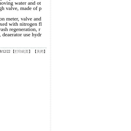
moving water and ot
ugh valve, made of p
ion meter, valve and
ed with nitrogen fl
ash regeneration, r
, deaerator use hydr
12/22 【
打印此页
】 【
关闭
】