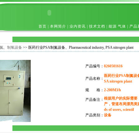
首页
|
本网简介
|
业内资讯
|
技术文档
|
能源 气体
|
产品
氮、制氧设备
>> 医药行业PSA制氮设备、Pharmaceutical industry, PSA nitrogen plant
产品编号：
8260501616
医药行业PSA制氮设备、Pha
产品名称：
SA nitrogen plant
规 格：
2-200M3/h
根据用户的实际需要
产品备注：
产，管道布局漂亮美观、Acco
ds of users, scientif
产品类别：
设备