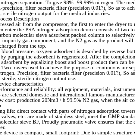
 nitrogen separation. To give 98% -99.99% nitrogen. The med
-precision, filter bacteria filter (precision 0.01?), So as to ac
e, sterile nitrogen output for the medical industries.
rocess Description
essed air from the compressor, the first to enter the dryer to
en enter the PSA nitrogen adsorption device consists of two to
carbon molecular sieve adsorbent packed column to selectivel
c. impurity gas component, and the N2 gas as the product wi
scharged from the top.
blood pressure, oxygen adsorbent is desorbed by reverse bot
 by purging the adsorbent is regenerated. After the completion
e adsorbent by equalizing boost and boost product then can be 
. Two towers used to achieve the purpose of continuous air sep
trogen. Precision, filter bacteria filter (precision 0.01?), So a
 sterile, sterile nitrogen output use.
evice characteristics
rformance and reliability: all equipment, materials, instrumen
s are selected domestic and international famous manufacturer
w cost: production 20Nm3 / h 99.5% N2 gas, when the air c
h.
g life: direct contact with parts of nitrogen adsorption towers,
 valves, etc. are made of stainless steel, meet the GMP standa
olecular sieve BF, Proudly pneumatic valve ensures that the e
er.
e device is compact, small footprint: Due to simple structure 