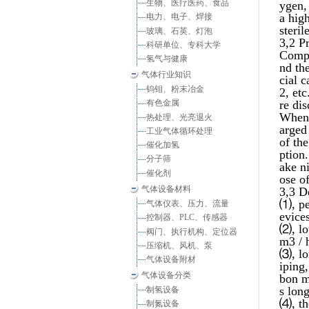
生物、医疗医药、食品
ygen,
a high
电力、电子、焊接
steril
玻璃、石英、灯泡
3,2 P
科研单位、专科大学
Compr
氢气与健康
nd th
气体行业知识
cial 
钨钼、粉末冶金
2, et
re di
有色金属
When 
热处理、光亮退火
arged
工业气体循环处理
of th
催化加氢
ption
分子筛
ake ni
催化剂
ose of
气体设备材料
3,3 D
⑴, pe
气体仪表、压力、流量
evice
控制器、PLC、传感器
⑵, lo
阀门、执行机构、定位器
m3 / 
压缩机、风机、泵
⑶, lon
气体设备附材
iping,
气体设备分类
bon m
s long
制氢设备
⑷, th
制氮设备