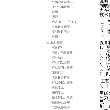
说明
气体设备说明书
制取
工业气体使用
力在0
能源
技术
氢能
1、产
仪表,阀门，压缩机
2、产
气体设备顾问
3、出
专利转让平台
4、
转摘
设备
业内资讯
1、
气体行业
2、
气体、气体设备
3、
行业动向
4、
行业网站介绍
5、
行业新闻，转摘
6、
氢能英才
7、
气体设备行业
工
行业会议、论坛
3、1
供应专区
采购专区
用碳
压力
技术转让、攻关
氧，
新能源及应用
加，
气体设备流动