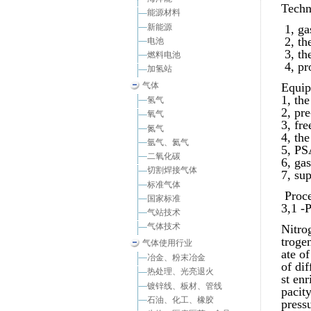
Techn
能源材料
新能源
1, ga
2, th
电池
3, th
燃料电池
4, pr
加氢站
气体
Equip
1, th
氢气
2, pre
氧气
3, fre
氮气
4, the
氩气、氦气
5, PS
二氧化碳
6, ga
切割焊接气体
7, su
标准气体
Proce
国家标准
3,1 -
气站技术
气体技术
Nitro
trogen
气体使用行业
ate of
冶金、粉末冶金
of di
热处理、光亮退火
st en
镀锌线、板材、管线
pacit
石油、化工、橡胶
press