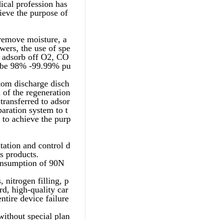
ical profession has
hieve the purpose of
 remove moisture, a
wers, the use of spe
y adsorb off O2, CO
ll be 98% -99.99% pu
tom discharge disch
 of the regeneration
transferred to adsor
aration system to t
s to achieve the purp
tation and control d
s products.
onsumption of 90N
 nitrogen filling, p
rd, high-quality car
ntire device failure
without special plan