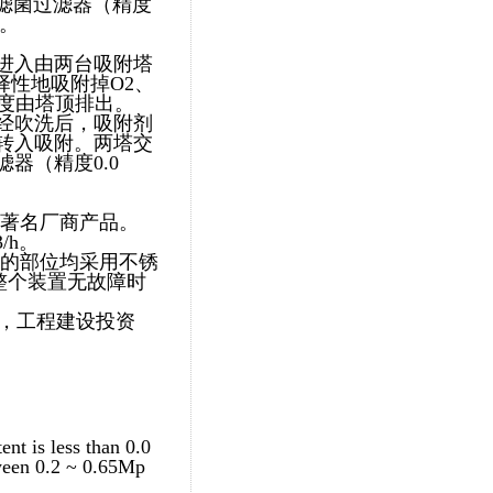
滤菌过滤器（精度
用。
进入由两台吸附塔
择性地吸附掉O2、
纯度由塔顶排出。
经吹洗后，吸附剂
转入吸附。两塔交
器（精度0.0
外著名厂商产品。
/h。
的部位均采用不锈
整个装置无故障时
房，工程建设投资
nt is less than 0.0
tween 0.2 ~ 0.65Mp