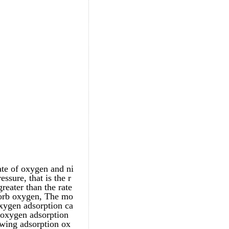
ate of oxygen and ni
ssure, that is the r
reater than the rate
dsorb oxygen, The mo
oxygen adsorption ca
f oxygen adsorption
 swing adsorption ox