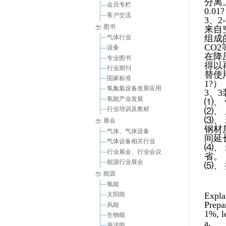
分离
会员专栏
0.
客户交流
3、2
图书
来自
组成
气体行业
CO
设备
在降
专业图书
得以
行业期刊
替使
国家标准
1?
氢氮氩设备发展应用
3、
氢能产业发展
⑴、
行业培训及教材
⑵、 
⑶、
展会
钢材
气体、气体设备
间延
气体设备相关行业
⑷、
行业展会、行业会议
省。
能源行业展会
⑸、
能源
氢能
Expla
太阳能
Prepa
风能
1%, l
生物能
a.
海洋能