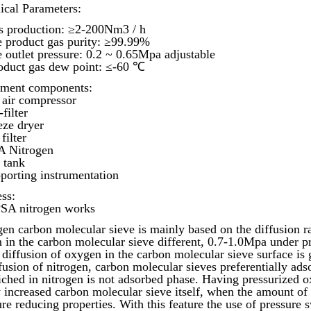
ical Parameters:
s production: ≥2-200Nm3 / h
e product gas purity: ≥99.99%
e outlet pressure: 0.2 ~ 0.65Mpa adjustable
oduct gas dew point: ≤-60 ℃
ment components:
e air compressor
-filter
eze dryer
 filter
A Nitrogen
s tank
pporting instrumentation
ss:
PSA nitrogen works
gen carbon molecular sieve is mainly based on the diffusion r
 in the carbon molecular sieve different, 0.7-1.0Mpa under pre
 diffusion of oxygen in the carbon molecular sieve surface is g
ffusion of nitrogen, carbon molecular sieves preferentially a
riched in nitrogen is not adsorbed phase. Having pressurized 
y increased carbon molecular sieve itself, when the amount o
ure reducing properties. With this feature the use of pressure