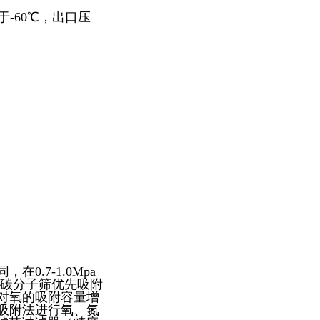
于-60℃，出口压
.7-1.0Mpa
使碳分子筛优先吸附
对氧的吸附容量增
吸附法进行氧、氮