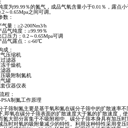
：
纯度为99.99％的氮气，成品气氧含量小于0.01％，露点小
.2～0.65Mpa之间可调。
参数：
气量：≥2-200Nm3/h
品气纯度：≥99.99％
口压力：0.2～0.65Mpa可调
产品气露点：≤-60℃
构成：
空气压缩机
预过滤器
冷冻干燥机
过滤器
变压吸附制氮机
储气罐
配套仪器仪表
艺流程：
 -PSA制氮工作原理
分子筛制氮主要是基于氧和氮在碳分子筛中的扩散速率不同，在0
下,即氧在碳分子筛表面的扩散速度大于氮的扩散速度，
而氮大部分富集于不吸附相中。碳分子筛本身具有加压时
减压时对氧的吸附量减少的特性。利用这种特性采用变压