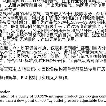
。从而得到98%—99.99%的氮气。
医用行业设有高精度、
01?），从而达到无菌目的，产出无菌氮气，供医用行业使
-流程简述
空气压缩机的压缩空气，首先进入冷干机脱除水分，然后
的PSA制氮装置，利用塔中装填的专用碳分子筛吸附剂选
2等杂质气体组分，而作为产品气N2将以98%—99.99%的
压时，吸附剂吸附的氧气解吸出来，通过塔底逆放排出，
再生。完成再生后的吸附剂经均压升压和产品升压后又可
用，达到连续分离空气制取氮气的目的。
高精度、滤菌过滤
），从而达到无菌目的，产出无菌氮气使用。
3装置特点
 性能可靠：所有设备材质、仪表和控制器件都选用国内
成本低：产20Nm3/h 99.5% N2气，此时空气耗量为90Nm3
 寿命长：
吸附塔、氮气灌、管路、阀门等与氮气直接接触
质，符合GMP标准,
优质BF碳分子筛、宝德气动阀可保证
长。
 装置紧凑,占地面积小: 因设备结构简单无须建造专用厂
 操作简单、PLC控制可实现无人操作。
nation:
ration of a purity of 99.99% nitrogen product gas oxygen conte
ess than a dew point of -60 ℃, outlet pressure adjustable be