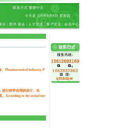
联系方式
繁體中文
今天是
126年8月6日 星期四
展示
|
图书 展会
|
人才交流
|
客户交流
|
会员中心
rmaceutical industry, P
，进行科学合理的设计、生
rding to the actual nee