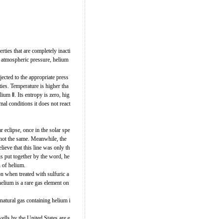
ties that are completely inacti
 atmospheric pressure, helium
jected to the appropriate press
ies. Temperature is higher tha
ium Ⅱ. Its entropy is zero, hig
al conditions it does not react
 eclipse, once in the solar spe
not the same. Meanwhile, the
eve that this line was only th
s put together by the word, he
n of helium.
 when treated with sulfuric a
 helium is a rare gas element on
 natural gas containing helium i
lls by the United States are e