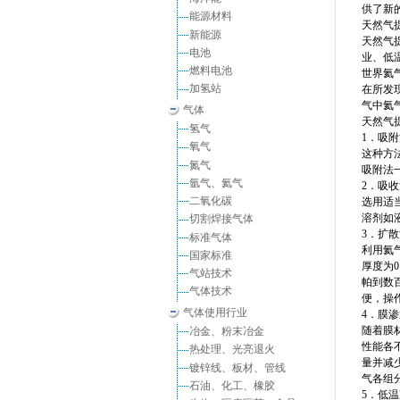
供了新
能源材料
天然气
新能源
天然气
电池
业、低
燃料电池
世界氦
加氢站
在所发
气中氦
气体
天然气
氢气
1．吸
氧气
这种方
氮气
吸附法
氩气、氦气
2．吸
二氧化碳
选用适
溶剂如
切割焊接气体
3．扩
标准气体
利用氦
国家标准
厚度为0
气站技术
帕到数
气体技术
便，操
气体使用行业
4．膜
随着膜
冶金、粉末冶金
性能各
热处理、光亮退火
量并减
镀锌线、板材、管线
气各组
石油、化工、橡胶
5．低