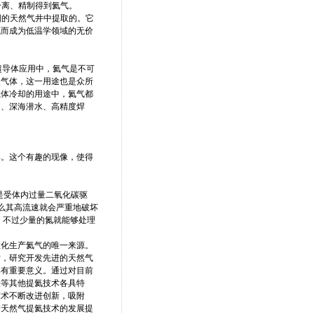
分离、精制得到氦气。
美国的天然气井中提取的。它
低而成为低温学领域的无价
超导体应用中，氦气是不可
入气体，这一用途也是众所
磁体冷却的用途中，氦气都
造、深海潜水、高精度焊
率。这个有趣的现像，使得
是受体内过量二氧化碳驱
么其高流速就会严重地破坏
HPNS)，不过少量的氮就能够处理
业化生产氦气的唯一来源。
时，研究开发先进的天然气
具有重要意义。通过对目前
法等其他提氦技术各具特
技术不断改进创新，吸附
进天然气提氦技术的发展提