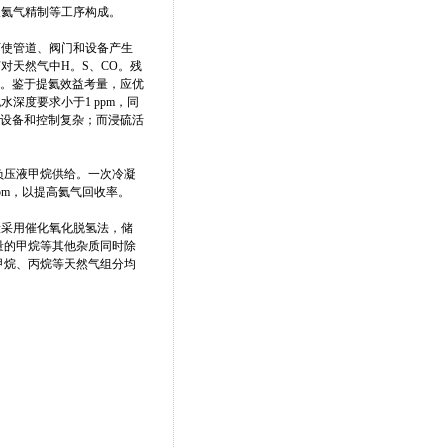
及氦气精制等工序构成。
下使管道、阀门和设备产生
对天然气中H。S、CO。残
0 ppm。鉴于提氦效益考量，应优
深度要求小于1 ppm，同
但设备和控制复杂；而浸硫活
负压液甲烷供给。一次冷凝
pm，以提高氦气回收率。
般采用催化氧化脱氢法，储
少量的甲烷等其他杂质同时除
甲烷、丙烷等天然气组分均