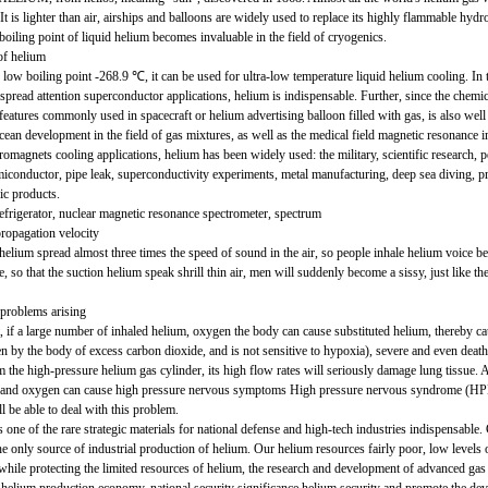
 It is lighter than air, airships and balloons are widely used to replace its highly flammable hyd
 boiling point of liquid helium becomes invaluable in the field of cryogenics.
of helium
 low boiling point -268.9 ℃, it can be used for ultra-low temperature liquid helium cooling. In 
pread attention superconductor applications, helium is indispensable. Further, since the chemical
features commonly used in spacecraft or helium advertising balloon filled with gas, is also wel
cean development in the field of gas mixtures, as well as the medical field magnetic resonance
tromagnets cooling applications, helium has been widely used: the military, scientific research, p
miconductor, pipe leak, superconductivity experiments, metal manufacturing, deep sea diving, p
ic products.
efrigerator, nuclear magnetic resonance spectrometer, spectrum
ropagation velocity
elium spread almost three times the speed of sound in the air, so people inhale helium voice b
ke, so that the suction helium speak shrill thin air, men will suddenly become a sissy, just like th
problems arising
, if a large number of inhaled helium, oxygen the body can cause substituted helium, thereby ca
en by the body of excess carbon dioxide, and is not sensitive to hypoxia), severe and even death. I
m the high-pressure helium gas cylinder, its high flow rates will seriously damage lung tissue.
 and oxygen can cause high pressure nervous symptoms High pressure nervous syndrome (HPN
l be able to deal with this problem.
 one of the rare strategic materials for national defense and high-tech industries indispensable.
e only source of industrial production of helium. Our helium resources fairly poor, low levels of
 while protecting the limited resources of helium, the research and development of advanced ga