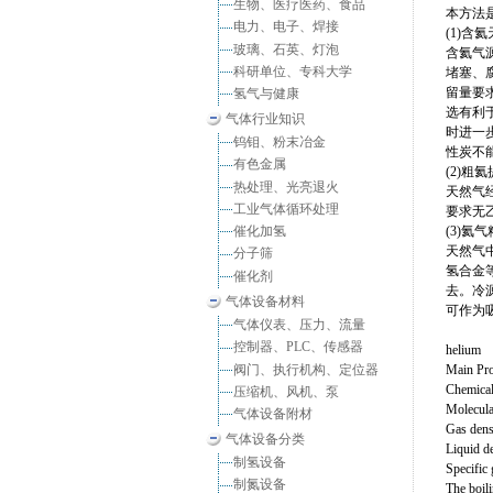
生物、医疗医药、食品
本方法
电力、电子、焊接
(1)含
玻璃、石英、灯泡
含氦气
科研单位、专科大学
堵塞、
留量要求
氢气与健康
选有利
气体行业知识
时进一
钨钼、粉末冶金
性炭不
有色金属
(2)粗
热处理、光亮退火
天然气
工业气体循环处理
要求无
催化加氢
(3)氦
天然气
分子筛
氢合金
催化剂
去。冷
气体设备材料
可作为
气体仪表、压力、流量
控制器、PLC、传感器
helium
阀门、执行机构、定位器
Main Pro
Chemical
压缩机、风机、泵
Molecula
气体设备附材
Gas dens
气体设备分类
Liquid de
制氢设备
Specific 
制氮设备
The boil