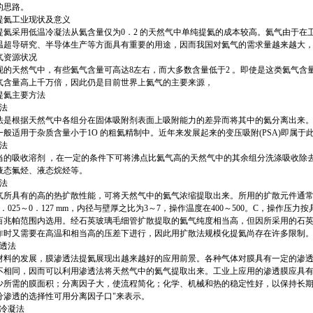
的思路。
提氦工业现状及意义
提氦采用低温冷凝法从氦含量仅为0．2 的天然气中单纯提氦的成本较高。氦气由于在
温超导研究、半导体生产等方面具有重要的用途，因而我国对氦气的需求量越来越大
气资源状况
现的天然气中，有些氦气含量可高达8左右，而大多数含量低于2 。即使是这类氦气含
气含量高上千万倍，因此仍是目前世界上氦气的主要来源，
提氦主要方法
附法
法是根据天然气中各组分在固体吸附剂表面上吸附能力的差异而将其中的氦分离出来
一般适用于杂质含量小于1O 的粗氦精制中。近年来发展起来的变压吸附(PSA)即属于
收法
当的吸收溶剂 ，在一定的条件下可将沸点比氦气高的天然气中的其余组分洗涤吸收除
液态氟烃、液态烷烃等。
散法
气所具有的高的热扩散性能，可将天然气中的氦气浓缩提取出来。所用的扩散元件通
．025～0．127 mm，内径与壁厚之比为3～7，操作温度在400～500。C，操作压
百兆帕范围内选用。经石英玻璃毛细管扩散提取的氦气纯度相当高，但因所采用的石
作时又需要在高温和相当高的压差下进行，因此用扩散法规模化提氦尚存在许多限制
渗透法
材料的发展，膜渗透法提氦展现出越来越好的应用前景。各种气体对膜具有一定的渗
不相同，因而可以利用渗透法将天然气中的氦气提取出来。工业上应用的渗透膜应具
少所需的膜面积；分离因子大，使流程简化；化学、机械和热的稳定性好，以保持长
分渗透的选择性可用分离因子口"来表示。
温冷凝法