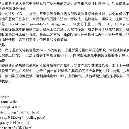
是目前各国从天然气中提取氦气广泛采用的方法。通常由气源预处理净化、粗氦提取
氦天然气预处理净化
源中的H S、CO。、水分，甚至汞等杂质在进入低温装置前须净化处理，以免在低温
腐蚀和恶化工艺条件。常用的酸气脱除方法有：醇胺法、热钾碱法、砜胺法。提氦工艺
是：H2s≤4 ppm[1 ppm—M／22．4(mg／m。)，M 为分子量，下同]，CO。≤ 10
于降低提氦成本的脱除方法。脱水工艺方法：天然气提氦一般选择分子筛来精脱水，脱水
步吸附脱除残余酸性气体。脱汞工艺方法：HgSIV脱汞分子筛可以再生并循环使用，
能循环使用，需定期更换，但设备和操作简单。
氦提取
经二次冷凝后制得氦含量为6o ～7o的粗氦，冷凝所需冷量由常压液甲烷、常压液氮或
乙烷以上的馏分，二次冷凝要求甲烷含量小于1 。同时釜液液烃中的氦含量要小于10 p
气精制
中较难液化的氢随着氦气的提浓被浓缩在粗氦中，需要在精制前将其除去。工业上一
等脱氢工艺也在发展中。小于10 ppm 的残留氢在其后的高压冷凝吸附过程中与氮、
源一般由常压液氮提供，可制得纯度99．99 以上的氦气。其他精制法如洗涤吸收法，
吸收剂。
perties
 formula He
r weight 4.003
ity 0.1786g / L (0 ° C, 1atm)
nsity 0.1250kg / · (boiling point)
gravity 0.14 (Air = 1)
ing point of 4.3K (1atm)