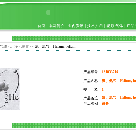
首页
|
本网简介
|
业内资讯
|
技术文档
|
能源 气体
|
产品
气纯化、净化装置
>> 氦、氦气、Helium, helium
产品编号：
161833716
产品名称：
氦、氦气、Helium, he
规 格：
1
氦、氦气、Helium, he
产品备注：
产品类别：
设备