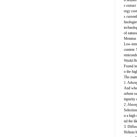
n helium
s extract
ergy cost
s current
hnologie
technolo
of natur
Mention 
Low-temp
content. 
emicondu
World H
Found in 
o the hig
The main
1. Adsor
And where
orbent su
mpurity c
2. Absor
Selection
n a high 
nd the li
3. Diffu
Helium ha