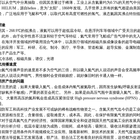
可以从空气中分离抽取，但因其含量过于稀薄，工业上从含氦量约为0.5%的天然气中
LIUM，源自helios，意为"太阳"，1868年发现。几乎世界上所有的氦气都是由
轻，广泛地应用于飞艇和气球，以取代其有高度可燃性的氢气。液态氦因其沸点特别
用途
－268.9℃的低沸点，液氦可以用于超低温冷却。在悬浮列车等领域中广受关注的
。此外，由于化学性质不活泼和轻于空气等特征，氦气常用于飞船或广告气球中的充
。在海洋开发领域的呼吸用混合气体中，以及医疗领域的核磁共振成像设备的超导电
泛的应用：军工、科研、石化、制冷、医疗、半导体、管道检漏、超导实验、金属制
电子产品生产等。
冻机，核磁共振，谱仪，光谱
气传播速度
为氦气传播声音的速度差不多为空气的三倍，所以吸入氦气的人说话的声音会变高频
气的人说话尖声细气，男性顿时会变得娘娘腔，就好像旧时的卡通人物一样。
用所产生的问题
意的是，如果大量吸入氦气，会造成体内氧气被氦取代，因而发生缺氧(呼吸反射
对缺氧并不敏感)，严重的甚至会死亡。 另外，如果是由高压气瓶中直接吸入氦气，那
 大量而高压的氦和氧会造成高压紧张症状 High pressure nervous syndrome (
题。
国防军工和高科技产业发展不可或缺的稀有战略性物资之一。含氦天然气迄今仍是工
气资源相当贫乏，含量很低，提取难度大，成本高。因此，在保护有限氦气资源的同
术对于提高氦气生产的经济性、保障国家用氦安全和促进我国天然气提氦工业的发展
术的分析介绍，低温冷凝法较为成熟，但能耗、成本较高；吸附法、吸收法和膜渗透
目前限于适用条件尚不能规模化工业应用。随着新材料、新技术的发展，天然气提氦
渗透法等提氦工艺发展迅速，联产法、联合法工艺有着良好的应用前景，这些都为促