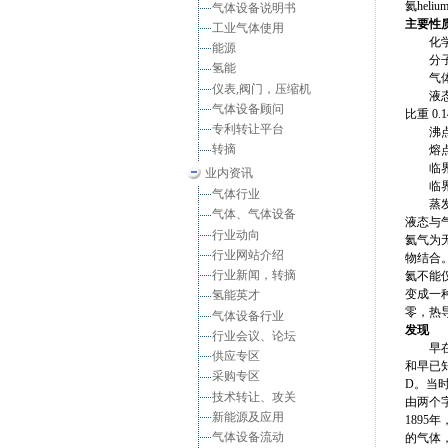
氦
heliu
气体设备说明书
主要性
工业气体使用
化学式
能源
分子量 
氢能
气体密度 
仪表,阀门，压缩机
液态密度
气体设备顾问
比重 0.
专利转让平台
沸点 4
转摘
熔点 1
临界温
业内资讯
临界压力
气体行业
蒸发热 5
气体、气体设备
液态与气
行业动向
氦气为
行业网站介绍
物结合
行业新闻，转摘
氦不能
变成一
氢能英才
零，热
气体设备行业
发现
行业会议、论坛
早在18
供应专区
和早已知
采购专区
D。当
技术转让、攻关
由两个字
新能源及应用
1895
气体设备流动
的气体