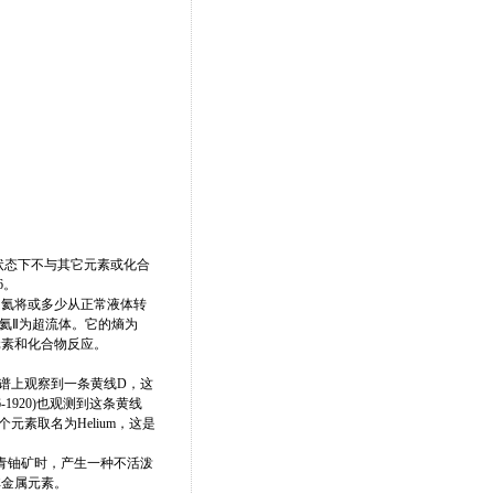
状态下不与其它元素或化合
6。
，氦将或多少从正常液体转
。氦Ⅱ为超流体。它的熵为
元素和化合物反应。
太阳光谱上观察到一条黄线D，这
-1920)也观测到这条黄线
素取名为Helium，这是
处理沥青铀矿时，产生一种不活泼
非金属元素。