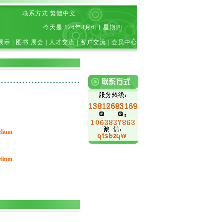
联系方式
繁體中文
今天是
126年8月6日 星期四
展示
|
图书 展会
|
人才交流
|
客户交流
|
会员中心
lium
lium