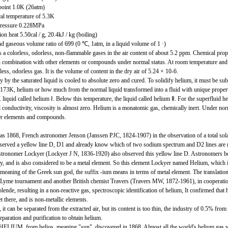
point 1.0K (26atm)
cal temperature of 5.3K
 pressure 0.228MPa
on heat 5.50cal / g, 20.4kJ / kg (boiling)
nd gaseous volume ratio of 699 (0 ℃, 1atm, in a liquid volume of 1 ·)
 a colorless, odorless, non-flammable gases in the air content of about 5.2 ppm. Chemical proper
in combination with other elements or compounds under normal status. At room temperature and
rless, odorless gas. It is the volume of content in the dry air of 5.24 × 10-6.
ly by the saturated liquid is cooled to absolute zero and cured. To solidify helium, it must be sub
2.173K, helium or how much from the normal liquid transformed into a fluid with unique propert
liquid called helium Ⅰ. Below this temperature, the liquid called helium Ⅱ. For the superfluid hel
 conductivity, viscosity is almost zero. Helium is a monatomic gas, chemically inert. Under norm
er elements and compounds.
as 1868, French astronomer Jenson (Janssen PJC, 1824-1907) in the observation of a total solar
served a yellow line D, D1 and already know which of two sodium spectrum and D2 lines are 
astronomer Lockyer (Lockyer J N, 1836-1920) also observed this yellow line D. Astronomers beli
y, and is also considered to be a metal element. So this element Lockyer named Helium, which i
e meaning of the Greek sun god, the suffix -ium means in terms of metal element. The translatio
 Lyme tournament and another British chemist Travers (Travers MW, 1872-1961), in cooperation
blende, resulting in a non-reactive gas, spectroscopic identification of helium, It confirmed that
et there, and is non-metallic elements.
, it can be separated from the extracted air, but its content is too thin, the industry of 0.5% from
eparation and purification to obtain helium.
HELIUM, from helios, meaning "sun", discovered in 1868. Almost all the world's helium gas we