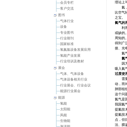
理论上
会员专栏
氦，HE
客户交流
比空气
图书
之宝。
气体行业
氦气的
设备
利用其
专业图书
或缺的
周知的
行业期刊
得到广
国家标准
接、光
氢氮氩设备发展应用
氦气冷
氢能产业发展
氦
行业培训及教材
因
展会
吸入氦
气体、气体设备
过度使
需要注
气体设备相关行业
动，而
行业展会、行业会议
肺部组织。
能源行业展会
这个问
能源
氦气是
氢能
我国氦
太阳能
提氦技
提氦技
风能
点，但
生物能
法、膜
海洋能