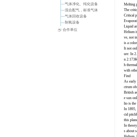
气体净化、纯化设备
Melting 
The criti
混合配气，标准气体
Critical
气体回收设备
Evaporati
制氧设备
Liquid a
合作单位
Helium is
ve, not 
is a colo
It not on
ure. In 
n 2.173K 
h thermal
with oth
Find
As early 
ctrum ob
British 
e sun onl
lio is th
In 1895,
cid pitch
this plan
In theory
s about s
Helium, 