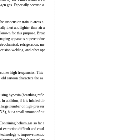
rogen gas. Especially because o
the suspension train in areas s
ly inert and lighter-than-air a
l known for this purpose. Breat
 imaging apparatus superconduc
etrochemical, refrigeration, me
recision welding, and other opt
ecomes high frequencies. This
e old cartoon characters the sa
using hypoxia (breathing refle
n addition, if it is inhaled dir
 A large number of high-pressur
S), but a small amount of nit
 Containing helium gas so far r
 extraction difficult and costl
s technology to improve mentio