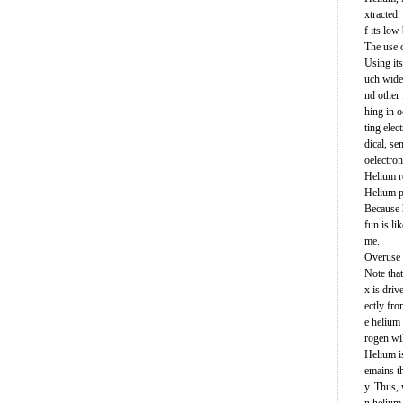
xtracted.
f its low
The use 
Using its
uch wides
nd other 
hing in o
ting elec
dical, se
oelectron
Helium r
Helium p
Because h
fun is li
me.
Overuse 
Note that
x is driv
ectly fro
e helium
rogen wil
Helium is
emains th
y. Thus,