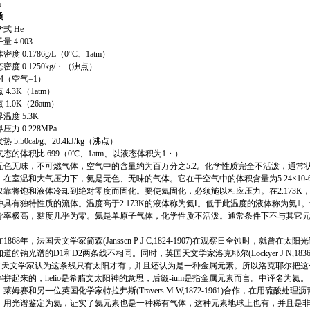
m
质
 He
4.003
0.1786g/L（0°C、1atm）
 0.1250kg/・（沸点）
14（空气=1）
.3K（1atm）
.0K（26atm）
度 5.3K
 0.228MPa
.50cal/g、20.4kJ/kg（沸点）
态的体积比 699（0℃、1atm、以液态体积为1・）
无色无味，不可燃气体，空气中的含量约为百万分之5.2。化学性质完全不活泼，通常
。在室温和大气压力下，氦是无色、无味的气体。它在干空气中的体积含量为5.24×10-
仅靠将饱和液体冷却到绝对零度而固化。要使氦固化，必须施以相应压力。在2.173K
种具有独特性质的流体。温度高于2.173K的液体称为氦Ⅰ。低于此温度的液体称为氦Ⅱ
导率极高，黏度几乎为零。氦是单原子气体，化学性质不活泼。通常条件下不与其它
68年，法国天文学家简森(Janssen P J C,1824-1907)在观察日全蚀时，就曾在
道的钠光谱的D1和D2两条线不相同。同时，英国天文学家洛克耶尔(Lockyer J N,1836
时天文学家认为这条线只有太阳才有，并且还认为是一种金属元素。所以洛克耶尔把这个元
拼起来的，helio是希腊文太阳神的意思，后缀-ium是指金属元素而言。中译名为氦。
年，莱姆赛和另一位英国化学家特拉弗斯(Travers M W,1872-1961)合作，在用硫酸
，用光谱鉴定为氦，证实了氦元素也是一种稀有气体，这种元素地球上也有，并且是