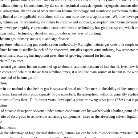
 helium production economy, national security significance helium security and promote the dev
 helium industry. He mentioned by the current technical analysis reports, cryogenic condensatio
s; adsorption, absorption of other mention helium technology and membrane permeation method d
ly limited to the applicable conditions still can not scale chemical applications. With the devel
s, helium gas lift technology continues to improve and innovate, adsorption, membrane perme
gy developed rapidly, cogeneration, combined method technology has good prospects, which ar
al gas helium technology development provides a new way of thinking.
helium gas industry status quo and significance
erature helium lifting gas condensation method only 0.2 higher natural gas costs in a simple 
Since helium in satellite launch of the spacecraft, missiles aspects arms industry, low temperatu
ctor manufacturing has important uses, thus of growing demand for helium,
elium Resources
natural gas, some helium content of up to about 8, and most content of less than 2. Even low le
h content of helium in the air than a million times, it is still the main source of helium in the wor
 method of helium gas lift
ption
in the method is that helium gas is separated based on differences in the ability of the compo
rfaces. Limited adsorption capacity of the adsorbent, the adsorption method is generally applica
ontent of less than 1O. In recent years, developed a pressure swing adsorption (PSA) that is pa
ption
 of suitable absorption solvent, under certain conditions can be washed with a boiling point of 
ratio of absorption to remove the remaining components. Used as the absorbing solvent liquid f
ke.
sion method
s the advantage of high thermal diffusivity, natural gas can be helium concentrate extracted. D