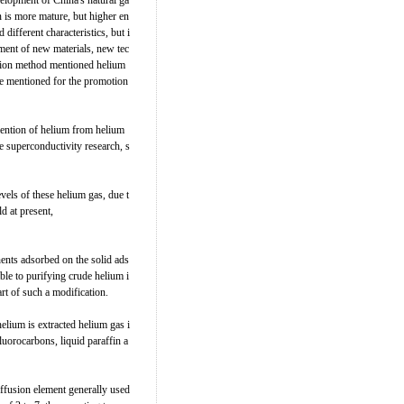
elopment of China's natural ga
n is more mature, but higher en
ifferent characteristics, but i
opment of new materials, new tec
ation method mentioned helium
e mentioned for the promotion
mention of helium from helium
re superconductivity research, s
vels of these helium gas, due t
ld at present,
nents adsorbed on the solid ads
ble to purifying crude helium i
rt of such a modification.
helium is extracted helium gas i
luorocarbons, liquid paraffin a
iffusion element generally used