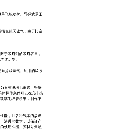
卫星飞船发射、导弹武器工
，
量很低的天然气，由于比空
。限于吸附剂的吸附容量，
此类改进型。
去而提取氦气。所用的吸收
常为石英玻璃毛细管，管壁
力按具体操作条件可以在几十兆
英玻璃毛细管极细，制作不
。
透性能，且各种气体的渗透
有：渗透常数大，以保证产
期的使用性能。膜材对天然