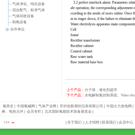
3.2 perfect interlock alarm. Parameters relate
气体净化、纯化设备
afe operation, the corresponding adjustment of 
混合配气，标准气体
ccording to the needs of users online. Once t
气体回收设备
m in stages down, if the failure to eliminate 
制氧设备
Water electrolysis apparatus main component
合作单位
Cell
frame
Rectifier transformer
Rectifier cabinet
Control cabinet
Raw water tank
Raw material base box
·上个产品：
分子筛，催化剂超市
·下个产品：
水电解制氢控制系统、Water electrolys
氢简史
|
中国氯碱网
|
气体产业网
|
开封创新测控仪表有限公司
|
中国火力发电网
|
棒、电热元件
|
会员专栏
|
北京国际氢能技术装备展览会
|
|
关于我们
|
人才招聘
|
联系我们
|
会员中心