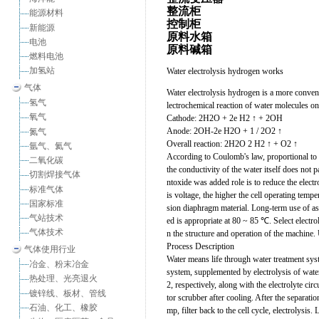
整流柜
能源材料
控制柜
新能源
原料水箱
电池
原料碱箱
燃料电池
加氢站
Water electrolysis hydrogen works
气体
Water electrolysis hydrogen is a more convenie
氢气
lectrochemical reaction of water molecules on
氧气
Cathode: 2H2O + 2e H2 ↑ + 2OH
Anode: 2OH-2e H2O + 1 / 2O2 ↑
氮气
Overall reaction: 2H2O 2 H2 ↑ + O2 ↑
氩气、氦气
According to Coulomb's law, proportional to t
二氧化碳
the conductivity of the water itself does not p
切割焊接气体
ntoxide was added role is to reduce the electr
标准气体
is voltage, the higher the cell operating tempe
国家标准
sion diaphragm material. Long-term use of as
气站技术
ed is appropriate at 80 ~ 85 ℃. Select elect
气体技术
n the structure and operation of the machine.
Process Description
气体使用行业
Water means life through water treatment syst
冶金、粉末冶金
system, supplemented by electrolysis of wate
热处理、光亮退火
2, respectively, along with the electrolyte c
镀锌线、板材、管线
tor scrubber after cooling. After the separati
石油、化工、橡胶
mp, filter back to the cell cycle, electrolysis