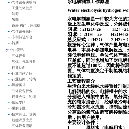
水电解制氢工作原理
气体设备说明书
工业气体使用
Water electrolysis hydrogen wo
能源
水电解制氢是一种较为方便的
氢能
极上发生电化学反应，分解成
仪表,阀门，压缩机
阴 极：2H2O+2e H2↑ +2
气体设备顾问
阳 极： 2OH—2e H2O+1/2
专利转让平台
总反应式：2H2O 2 H2↑+ O
转摘
根据库仑定律，气体产量与电
电导，本身不参加电解反应，
业内资讯
降低电解电压。单位气体产量
气体行业
压越低，同时也增加了对电解
气体、气体设备
度不能超过100℃，因此操作
行业动向
要。气体纯度决定于制氢机结
行业网站介绍
稳定的。
行业新闻，转摘
工艺流程简介
氢能英才
生活自来水经纯水装置处理制
气体设备行业
电解消耗的水。电解槽中的水
分别进入框架中的氢、氧分离
行业会议、论坛
充的纯水混合后，经碱液冷却
供应专区
冷却器冷却水流量，控制回流
采购专区
分离后的氢气由调节阀控制输
技术转让、攻关
后，供用户使用。
新能源及应用
主要设计条件：
气体设备流动
1、 原料水（电解用水）