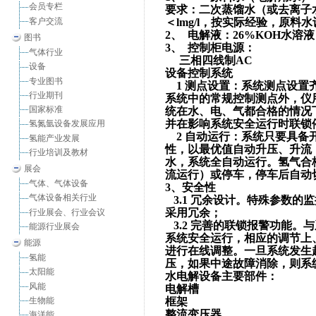
会员专栏
要求：二次蒸馏水（或去离子水），电阻率＞2.0×10
客户交流
＜lmg/l，按实际经验，原料
2、 电解液：26%KOH水溶液
图书
3、 控制柜电源：
气体行业
三相四线制AC
设备
设备控制系统
专业图书
1 测点设置：系统测点设置
行业期刊
系统中的常规控制测点外，仪
国家标准
统在水、电、气都合格的情况
并在影响系统安全运行时联锁
氢氮氩设备发展应用
2 自动运行：系统只要具备
氢能产业发展
性，以最优值自动升压、升流
行业培训及教材
水，系统全自动运行。氢气合
展会
流运行）或停车，停车后自动
气体、气体设备
3、安全性
气体设备相关行业
3.1 冗余设计。特殊参数
采用冗余；
行业展会、行业会议
3.2 完善的联锁报警功能
能源行业展会
系统安全运行，相应的调节上
能源
进行在线调整。一旦系统发生
氢能
压，如果中途故障消除，则系
太阳能
水电解设备主要部件：
风能
电解槽
生物能
框架
整流变压器
海洋能