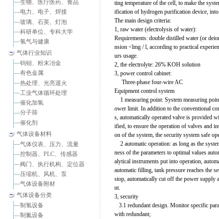
生物、医疗医药、食品
ting temperature of the cell, to make the syst
ification of hydrogen purification device, int
电力、电子、焊接
The main design criteria:
玻璃、石英、灯泡
1, raw water (electrolysis of water):
科研单位、专科大学
Requirements: double distilled water (or deio
氢气与健康
nsion <lmg / l, according to practical experie
气体行业知识
urs usage.
钨钼、粉末冶金
2, the electrolyte: 26% KOH solution
有色金属
3, power control cabinet:
Three-phase four-wire AC
热处理、光亮退火
Equipment control system
工业气体循环处理
1 measuring point: System measuring points s
催化加氢
ower limit. In addition to the conventional c
分子筛
s, automatically operated valve is provided wi
催化剂
ified, to ensure the operation of valves and i
气体设备材料
on of the system, the security system safe ope
2 automatic operation: as long as the system i
气体仪表、压力、流量
ness of the parameters to optimal values ​​au
控制器、PLC、传感器
alytical instruments put into operation, auto
阀门、执行机构、定位器
automatic filling, tank pressure reaches the 
压缩机、风机、泵
stop, automatically cut off the power supply 
气体设备附材
nt.
气体设备分类
3, security
制氢设备
3.1 redundant design. Monitor specific parame
with redundant;
制氮设备