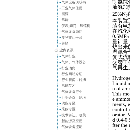
制氢纯
气体设备说明书
液氨加
工业气体使用
25%N
能源
2
本装置
氢能
装有电
仪表,阀门，压缩机
在汽化
气体设备顾问
0.5M
专利转让平台
量计量
转摘
炉出来
业内资讯
温混合
气体行业
复式流
交替工
气体、气体设备
气再生
行业动向
行业网站介绍
Hydroge
行业新闻，转摘
Liquid a
氢能英才
n of am
气体设备行业
This mea
行业会议、论坛
e ammoni
供应专区
ments, e
control 
采购专区
orator. 
技术转让、攻关
d 0.4-0.
新能源及应用
fter th
气体设备流动