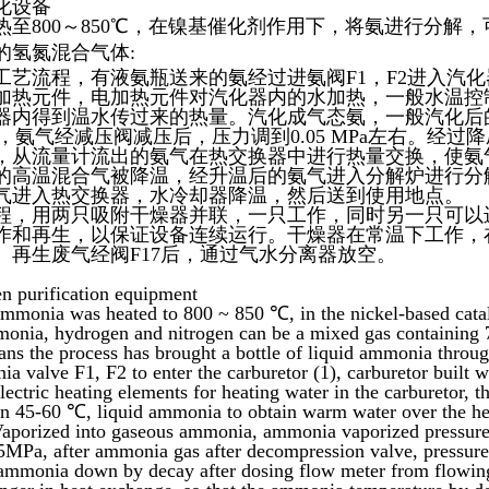
化设备
热至800～850℃，在镍基催化剂作用下，将氨进行分解，
的氢氮混合气体:
工艺流程，有液氨瓶送来的氨经过进氨阀F1，F2进入汽化
加热元件，电加热元件对汽化器内的水加热，一般水温控制在
器内得到温水传过来的热量。汽化成气态氨，一般汽化后的氨
Pa，氨气经减压阀减压后，压力调到0.05 MPa左右。经
，从流量计流出的氨气在热交换器中进行热量交换，使氨
的高温混合气被降温，经升温后的氨气进入分解炉进行分
气进入热交换器，水冷却器降温，然后送到使用地点。
程，用两只吸附干燥器并联，一只工作，同时另一只可以
作和再生，以保证设备连续运行。干燥器在常温下工作，在
。再生废气经阀F17后，通过气水分离器放空。
n purification equipment
mmonia was heated to 800 ~ 850 ℃, in the nickel-based catal
monia, hydrogen and nitrogen can be a mixed gas containin
ns the process has brought a bottle of liquid ammonia throu
a valve F1, F2 to enter the carburetor (1), carburetor built wi
lectric heating elements for heating water in the carburetor, 
in 45-60 ℃, liquid ammonia to obtain warm water over the hea
Vaporized into gaseous ammonia, ammonia vaporized pressure 
5MPa, after ammonia gas after decompression valve, pressur
e ammonia down by decay after dosing flow meter from flowin