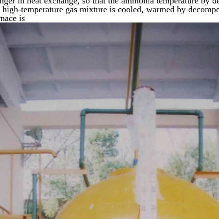
anger in heat exchange, so that the ammonia temperature by 
e high-temperature gas mixture is cooled, warmed by decompo
rnace is