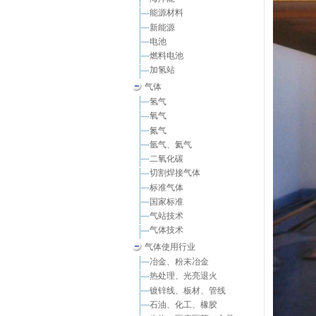
能源材料
新能源
电池
燃料电池
加氢站
气体
氢气
氧气
氮气
氩气、氦气
二氧化碳
切割焊接气体
标准气体
国家标准
气站技术
气体技术
气体使用行业
冶金、粉末冶金
热处理、光亮退火
镀锌线、板材、管线
石油、化工、橡胶