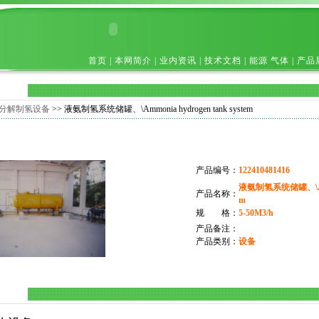
首页
|
本网简介
|
业内资讯
|
技术文档
|
能源 气体
|
产品
分解制氢设备
>> 液氨制氢系统储罐、\Ammonia hydrogen tank system
产品编号：
122410481416
液氨制氢系统储罐、\Ammon
产品名称：
m
规 格：
5-50M3/h
产品备注：
产品类别：
设备