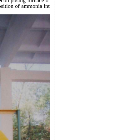
decomposing furnace o
sition of ammonia int