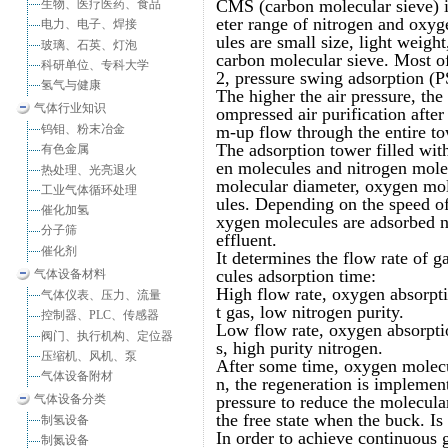
CMS (carbon molecular sieve) is 
生物、医疗医药、食品
eter range of nitrogen and oxy
电力、电子、焊接
ules are small size, light weight
玻璃、石英、灯泡
carbon molecular sieve. Most of 
科研单位、专科大学
2, pressure swing adsorption (
氢气与健康
The higher the air pressure, th
气体行业知识
ompressed air purification afte
钨钼、粉末冶金
m-up flow through the entire to
The adsorption tower filled wit
有色金属
en molecules and nitrogen molec
热处理、光亮退火
molecular diameter, oxygen mol
工业气体循环处理
ules. Depending on the speed of
催化加氢
xygen molecules are adsorbed n
分子筛
effluent.
催化剂
It determines the flow rate of 
cules adsorption time:
气体设备材料
High flow rate, oxygen absorpti
气体仪表、压力、流量
t gas, low nitrogen purity.
控制器、PLC、传感器
Low flow rate, oxygen absorptio
阀门、执行机构、定位器
s, high purity nitrogen.
压缩机、风机、泵
After some time, oxygen molecu
气体设备附材
n, the regeneration is impleme
气体设备分类
pressure to reduce the molecul
the free state when the buck. I
制氢设备
In order to achieve continuous g
制氮设备