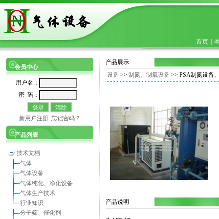
首页
|
产品展示
会员中心
设备
>>
制氮、制氧设备
>> PSA制氮设备、PSA 
用户名：
密 码：
新用户注册
忘记密码？
产品列表
技术文档
气体
气体设备
气体纯化、净化设备
气体生产技术
产品说明
行业知识
分子筛、催化剂