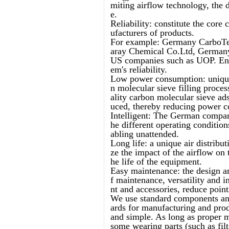
miting airflow technology, the 
e.
Reliability: constitute the co
ufacturers of products.
For example: Germany CarboTec
aray Chemical Co.Ltd, Germa
US companies such as UOP. Ensur
em's reliability.
Low power consumption: unique 
n molecular sieve filling proces
ality carbon molecular sieve ad
uced, thereby reducing power c
Intelligent: The German compan
he different operating conditio
abling unattended.
Long life: a unique air distribu
ze the impact of the airflow on
he life of the equipment.
Easy maintenance: the design a
f maintenance, versatility and 
nt and accessories, reduce poin
We use standard components and 
ards for manufacturing and pro
and simple. As long as proper m
some wearing parts (such as filt