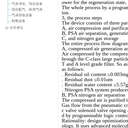
ower for the regeneration state,
气体净化、纯化设备
The whole process by a progra
混合配气，标准气体
ion.
气体回收设备
3, the process steps
制氧设备
The device consists of three par
A, air compression and purifica
合作单位
B, PSA air separation, generati
C, and nitrogen gas storage
The entire process flow diagram
A, compressed air generation an
Air compressed by the compresso
hrough the C-class large particl
T and A level grade filter. So a
as follows:
. Residual oil content ≤0.003m
. Residual dust ≤0.01um
. Residual water content ≤5.57
. Nitrogen PSA system produces 
B, PSA nitrogen air separation
The compressed air is purified 
Gas flow from the pneumatic co
c valve solenoid valve opening 
d by programmable logic contro
Rationality: design optimizati
ology. It uses advanced molecula