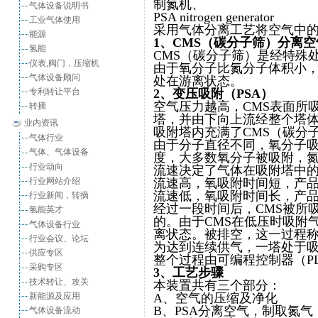
制氮机、
气体设备说明书
PSA nitrogen generator
工业气体使用
采用气体分离工艺将空气中
能源
1
、
CMS
（碳分子筛）分离空
氢能
CMS（碳分子筛）是经特殊
仪表,阀门，压缩机
由于氧分子比氮分子体积小
气体设备顾问
处在游离状态。
专利转让平台
2
、变压吸附（
PSA
）
空气压力越高，CMS表面所
转摘
塔，并由下向上流经整个塔
业内资讯
吸附塔内充满了CMS（碳分
气体行业
由于分子直径不同，氧分子吸
气体、气体设备
度，大多数氧分子被吸附，
行业动向
流速决定了气体在吸附塔中
行业网站介绍
流速高，氧吸附时间短，产
流速低，氧吸附时间长，产
行业新闻，转摘
经过一段时间后，CMS被所
氢能英才
的。由于CMS在低压时吸附
气体设备行业
离状态。被排空，这一过程
行业会议、论坛
为达到连续供气，一塔处于
供应专区
整个过程由可编程控制器（P
采购专区
3
、工艺步骤
技术转让、攻关
本装置共有三个部分：
新能源及应用
A、空气的压缩及净化
B、PSA分离空气，制取氮气
气体设备流动