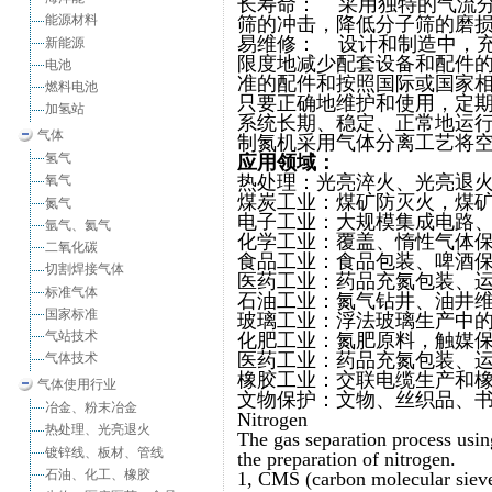
长寿命： 采用独特的气流
能源材料
筛的冲击，降低分子筛的磨
易维修： 设计和制造中，
新能源
限度地减少配套设备和配件
电池
准的配件和按照国际或国家
燃料电池
只要正确地维护和使用，定
加氢站
系统长期、稳定、正常地运
气体
制氮机采用气体分离工艺将
氢气
应用领域：
热处理：光亮淬火、光亮退
氧气
煤炭工业：煤矿防灭火，煤
氮气
电子工业：大规模集成电路
氩气、氦气
化学工业：覆盖、惰性气体
二氧化碳
食品工业：食品包装、啤酒
切割焊接气体
医药工业：药品充氮包装、
标准气体
石油工业：氮气钻井、油井
国家标准
玻璃工业：浮法玻璃生产中
气站技术
化肥工业：氮肥原料，触媒
医药工业：药品充氮包装、
气体技术
橡胶工业：交联电缆生产和
气体使用行业
文物保护：文物、丝织品、
冶金、粉末冶金
Nitrogen
热处理、光亮退火
The gas separation process usi
镀锌线、板材、管线
the preparation of nitrogen.
石油、化工、橡胶
1, CMS (carbon molecular sieve)