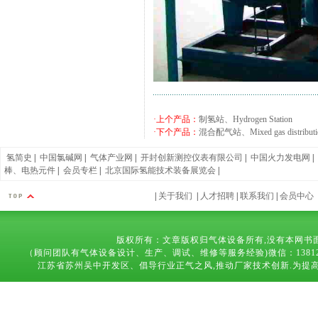
·上个产品：
制氢站、Hydrogen Station
·下个产品：
混合配气站、Mixed gas distribution
氢简史
|
中国氯碱网
|
气体产业网
|
开封创新测控仪表有限公司
|
中国火力发电网
|
棒、电热元件
|
会员专栏
|
北京国际氢能技术装备展览会
|
|
关于我们
|
人才招聘
|
联系我们
|
会员中心
版权所有：文章版权归气体设备所有,没有本网书
（顾问团队有气体设备设计、生产、调试、维修等服务经验)微信：13812683169 技术
江苏省苏州吴中开发区、倡导行业正气之风,推动厂家技术创新.为提高气体设备,能