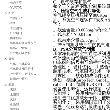
C、氮气储存和供气
会员专栏
整个工艺流程图和控制系统
客户交流
A
、压缩空气生成和净化
图书
空气经空压机压缩至800K
气体行业
油。系统空气连续在T级及A
设备
下：
专业图书
3
。残油含量≤0.003mg/m
(at2
行业期刊
。残余粉尘≤0.01um
国家标准
3
。残余水含量≤5.57g/m
氢氮氩设备发展应用
。PSA制氮系统产生的氮气
氢能产业发展
B
、
PSA
分离空气制氮
压缩净化后的空气通过球阀进
行业培训及教材
气体流向由气动阀QV1…Q
展会
电磁阀的信号由可编程控制器
气体、气体设备
合理性： 设计优化，工艺合
气体设备相关行业
装填技术、气流限流技术，
行业展会、行业会议
可靠性： 核心构成部件选
能源行业展会
例如：德国CarboTech GmbH、日本
cal Co.Ltd，德国BURKE
能源
设备使用寿命、运行稳定，
氢能
低能耗： 采用独特的吸附
太阳能
选用进口优质碳分子筛，使
风能
智能化： 采用德国西门子公
生物能
调整，使设备达到最佳运行
海洋能