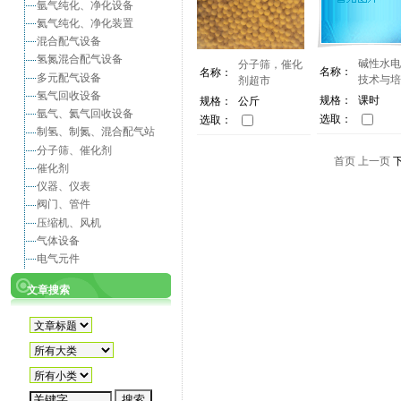
氩气纯化、净化设备
氦气纯化、净化装置
混合配气设备
氢氮混合配气设备
碱性水电
分子筛，催化
名称：
名称：
多元配气设备
技术与培
剂超市
氢气回收设备
规格：
课时
规格：
公斤
氩气、氦气回收设备
选取：
选取：
制氢、制氮、混合配气站
分子筛、催化剂
首页
上一页
下
催化剂
仪器、仪表
阀门、管件
压缩机、风机
气体设备
电气元件
文章搜索