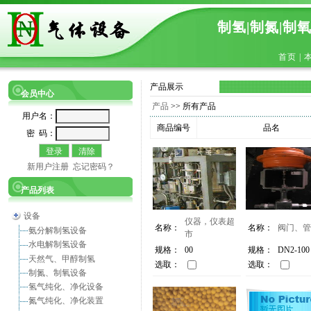
制氢|制氮|制
首页
|
产品展示
会员中心
产品
>> 所有产品
用户名：
商品编号
品名
密 码：
新用户注册
忘记密码？
产品列表
设备
仪器，仪表超
名称：
名称：
阀门、管
氨分解制氢设备
市
水电解制氢设备
规格：
00
规格：
DN2-100
天然气、甲醇制氢
选取：
选取：
制氮、制氧设备
氢气纯化、净化设备
氮气纯化、净化装置