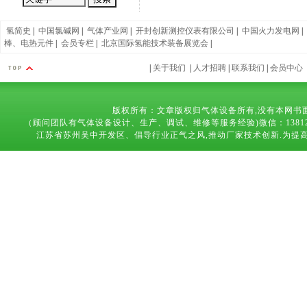
氢简史
|
中国氯碱网
|
气体产业网
|
开封创新测控仪表有限公司
|
中国火力发电网
|
棒、电热元件
|
会员专栏
|
北京国际氢能技术装备展览会
|
|
关于我们
|
人才招聘
|
联系我们
|
会员中心
版权所有：文章版权归气体设备所有,没有本网书
（顾问团队有气体设备设计、生产、调试、维修等服务经验)微信：13812683169 技术
江苏省苏州吴中开发区、倡导行业正气之风,推动厂家技术创新.为提高气体设备,能