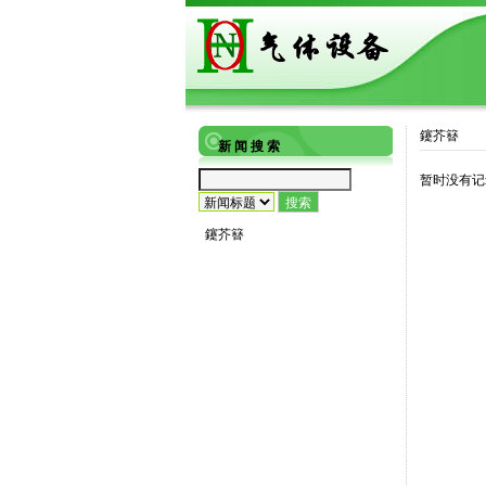
鑳芥簮
新 闻 搜 索
暂时没有记
鑳芥簮