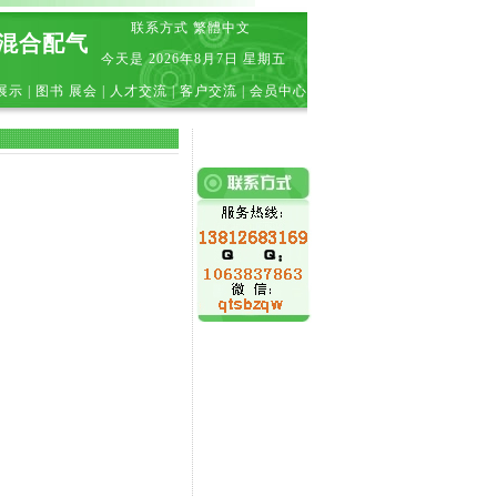
联系方式
繁體中文
|混合配气
今天是
2026年8月7日 星期五
展示
|
图书 展会
|
人才交流
|
客户交流
|
会员中心