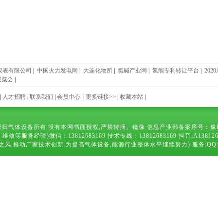
仪表有限公司
|
中国火力发电网
|
大连化物所
|
氯碱产业网
|
氢能专利转让平台
|
20
展览会
|
|
人才招聘
|
联系我们
|
会员中心
|
更多链接>>
|
收藏本站
|
归气体设备所有,没有本网书面授权,严禁转摘、镜像 信息产业部备案序号：
豫
)微信：13812683169 技术专线：13812683169 抖音;A13812683169 
厂家技术创新.为提高气体设备,能源行业整体水平继续努力) 服务:QQ:10638378