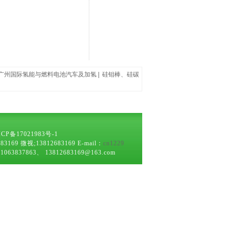
20广州国际氢能与燃料电池汽车及加氢
|
硅钼棒、硅碳
ICP备17021983号-1
微视;13812683169 E-mail：
cn1229
63、 13812683169@163.com