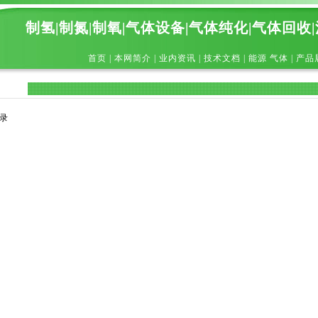
制氢|制氮|制氧|气体设备|气体纯化|气体回收
首页
|
本网简介
|
业内资讯
|
技术文档
|
能源 气体
|
产品
录