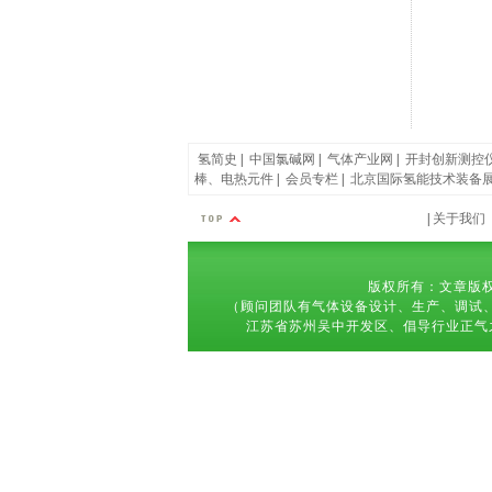
氢简史
|
中国氯碱网
|
气体产业网
|
开封创新测控
棒、电热元件
|
会员专栏
|
北京国际氢能技术装备
|
关于我们
版权所有：文章版权
（顾问团队有气体设备设计、生产、调试、维修等服务经验
江苏省苏州吴中开发区、倡导行业正气之风,推动