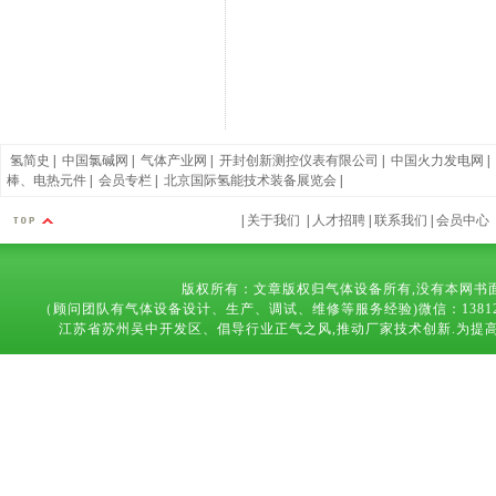
氢简史
|
中国氯碱网
|
气体产业网
|
开封创新测控仪表有限公司
|
中国火力发电网
|
棒、电热元件
|
会员专栏
|
北京国际氢能技术装备展览会
|
|
关于我们
|
人才招聘
|
联系我们
|
会员中心
版权所有：文章版权归气体设备所有,没有本网书
（顾问团队有气体设备设计、生产、调试、维修等服务经验)微信：13812683169 技术
江苏省苏州吴中开发区、倡导行业正气之风,推动厂家技术创新.为提高气体设备,能