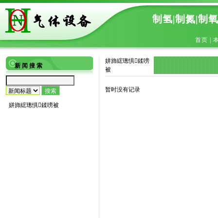
制氢|制氮|制
首页
|
姘斾綋璁惧鍒嗙
新 闻 搜 索
被
暂时没有记录
姘斾綋璁惧鍒嗙被