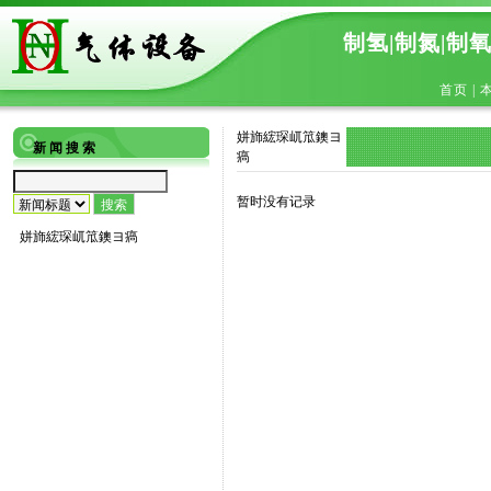
制氢|制氮|制
首页
|
姘斾綋琛屼笟鐭ヨ
新 闻 搜 索
瘑
暂时没有记录
姘斾綋琛屼笟鐭ヨ瘑