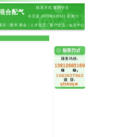
联系方式
繁體中文
|混合配气
今天是
2026年8月8日 星期六
展示
|
图书 展会
|
人才交流
|
客户交流
|
会员中心