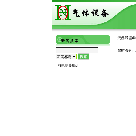
涓氬唴璧勮
新 闻 搜 索
暂时没有记
涓氬唴璧勮