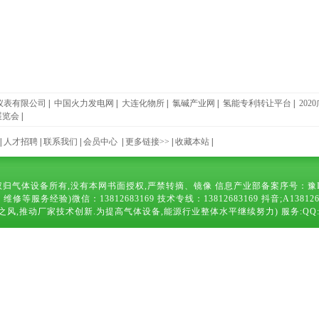
仪表有限公司
|
中国火力发电网
|
大连化物所
|
氯碱产业网
|
氢能专利转让平台
|
20
展览会
|
|
人才招聘
|
联系我们
|
会员中心
|
更多链接>>
|
收藏本站
|
归气体设备所有,没有本网书面授权,严禁转摘、镜像 信息产业部备案序号：
豫
)微信：13812683169 技术专线：13812683169 抖音;A13812683169 
厂家技术创新.为提高气体设备,能源行业整体水平继续努力) 服务:QQ:10638378