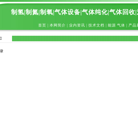
制氢|制氮|制氧|气体设备|气体纯化|气体回收
首页
|
本网简介
|
业内资讯
|
技术文档
|
能源 气体
|
产品

录