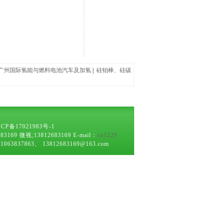
20广州国际氢能与燃料电池汽车及加氢
|
硅钼棒、硅碳
ICP备17021983号-1
微视;13812683169 E-mail：
cn1229
63、 13812683169@163.com