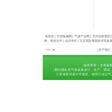
氢简史
|
中国氯碱网
|
气体产业网
|
开封创新测控
棒、电热元件
|
会员专栏
|
北京国际氢能技术装备
|
关于我们
版权所有：文章版权
（顾问团队有气体设备设计、生产、调试、维修等服务经验
江苏省苏州吴中开发区、倡导行业正气之风,推动